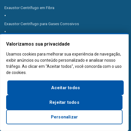
Exaustor Centrífugo em Fibra
Exaustor Centrífugo para Gases Corrosivos
Exaustor Centrífugo à Prova de Explosão
Valorizamos sua privacidade
Usamos cookies para melhorar sua experiência de navegação,
Exaustor Centrífugo de Transmissão
exibir anúncios ou conteúdo personalizado e analisar nosso
tráfego. Ao clicar em "Aceitar todos", você concorda com o uso
Soprador de Alta Pressão
de cookies.
Aceitar todos
Rotor para Exaustor
Rejeitar todos
Ventilador Centrífugo
Personalizar
CONTROLE DE POLUIÇÃO