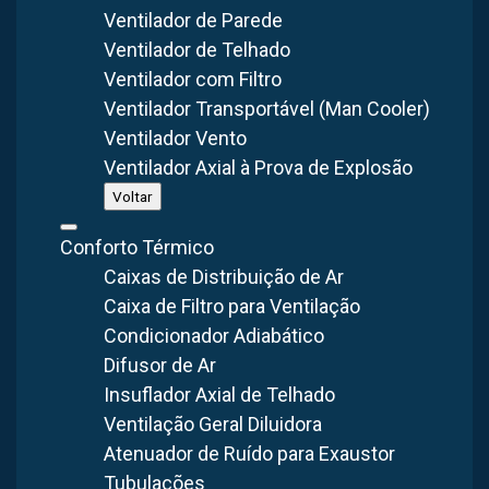
Ventilador de Parede
Ventilador de Telhado
Ventilador com Filtro
Ventilador Transportável (Man Cooler)
CATEGORIA
DATA
TEMPO DE LEITURA
Ventilador Vento
Insuflador de ar
15 set 2025
5
min
Ventilador Axial à Prova de Explosão
Voltar
Insuflador e exaustor
são dois equipamentos
Conforto Térmico
fundamentais em sistemas de
ventilação industrial
.
Caixas de Distribuição de Ar
Caixa de Filtro para Ventilação
Afinal, com funções distintas, eles contribuem para a
Condicionador Adiabático
renovação do ar, controle de temperatura e remoção de
Difusor de Ar
contaminantes.
Insuflador Axial de Telhado
No entanto, muitas pessoas ainda têm dúvidas sobre a
Ventilação Geral Diluidora
diferença entre insuflador e exaustor, especialmente
Atenuador de Ruído para Exaustor
Tubulações
quando se trata de escolher o equipamento ideal para cada