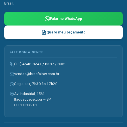
Brasil.
Falar no WhatsApp
Quero meu orçamento
FALE COM A GENTE
(11) 4648-8241
/
8387
/
8059
vendas@brasfaiber.com.br
Seg a sex, 7h30 às 17h20
Av. Industrial, 1561
Itaquaquecetuba — SP
CEP 08586-150