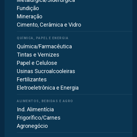
Engenheiros especializados
Fundição
Ver meu modelo
Mineração
Cimento, Cerâmica e Vidro
WhatsApp
Química/Farmacêutica
Tintas e Vernizes
Papel e Celulose
Como Escolher Insuflador e Exaustor para a
Usinas Sucroalcooleiras
Indústria?
Fertilizantes
Eletroeletrônica e Energia
Ind. Alimentícia
Frigorífico/Carnes
Agronegócio