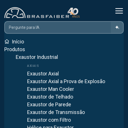
Home
Insuflador De Ar
Qual A Diferença Entre Insuflador E Exaustor?
Início
Produtos
Exaustor Industrial
Qual a Diferença entre
Insuflador e Exaustor?
Exaustor Axial
Exaustor Axial a Prova de Explosão
15 de setembro de 2025
INSUFLADOR DE AR
Exaustor Man Cooler
5
min de leitura
Exaustor de Telhado
Exaustor de Parede
WhatsApp
Exaustor de Transmissão
Exaustor com Filtro
Ver mais artigos
Hélice para Exaustor