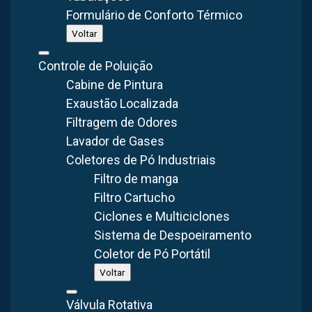
Formulário de Conforto Térmico
ambiente industrial.
Voltar
Neste artigo, explicamos de forma clara o que diferencia
Controle de Poluição
esses dois componentes e como funcionam na prática.
Cabine de Pintura
Confira!
Exaustão Localizada
Filtragem de Odores
Lavador de Gases
Índice
Coletores de Pó Industriais
O que é Exaustor e Insuflador?
Filtro de manga
Como Escolher Insuflador e Exaustor para a
Filtro Cartucho
Indústria?
Ciclones e Multiciclones
Qual a Diferença entre Insuflador e Exaustor?
Sistema de Despoeiramento
Coletor de Pó Portátil
Voltar
O que é Exaustor e Insuflador?
Válvula Rotativa