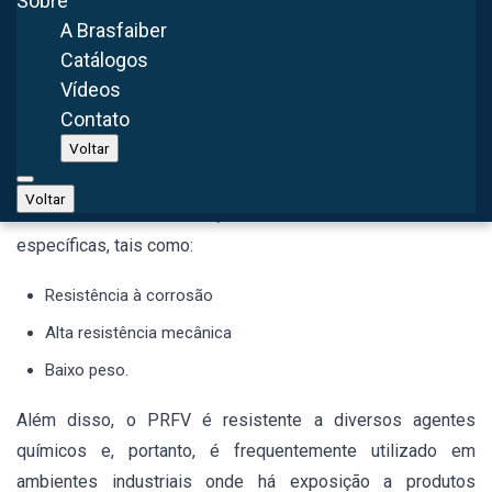
Sobre
analisados para uma escolha assertiva e segura de
A Brasfaiber
insufladores e exaustores industriais:
Catálogos
Vídeos
Material Utilizado em Insuflador e Exaustor Industrial
Contato
Voltar
O PRFV (Plástico Reforçado com Fibra de Vidro) é o
material de fabricação utilizado em insufladores e
Voltar
exaustores da Brasfaiber, devido às suas características
específicas, tais como:
Resistência à corrosão
Alta resistência mecânica
Baixo peso.
Além disso, o PRFV é resistente a diversos agentes
químicos e, portanto, é frequentemente utilizado em
ambientes industriais onde há exposição a produtos