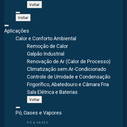
Voltar
Não sabe qual escolher? Engenheiros analisam
Voltar
sua aplicação e indicam o ideal.
Aplicações
Falar no WhatsApp
Calor e Conforto Ambiental
Remoção de Calor
Galpão Industrial
Ver Insufladores
Renovação de Ar (Calor de Processo)
Climatização sem Ar-Condicionado
Controle de Umidade e Condensação
Frigorífico, Abatedouro e Câmara Fria
O exaustor é um equipamento utilizado para retirar o ar do
Sala Elétrica e Baterias
ambiente interno, removendo calor, vapores, gases e
Voltar
partículas contaminantes.
Pó, Gases e Vapores
Assim, promove a exaustão do ar viciado, direcionando-o
para o ambiente externo, o que melhora a qualidade do ar e