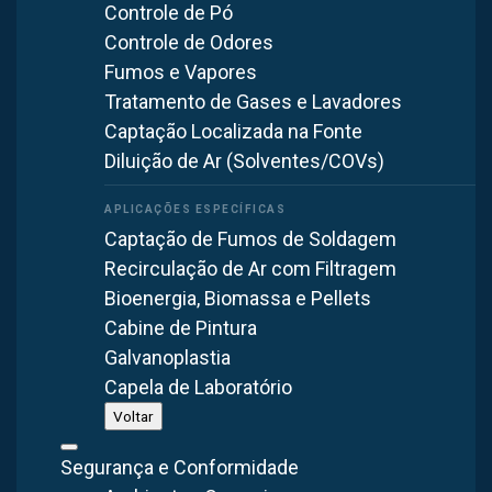
Controle de Pó
contribui para um ambiente de trabalho mais saudável e
Controle de Odores
seguro.
Fumos e Vapores
Já o insuflador tem a função oposta: é responsável por
Tratamento de Gases e Lavadores
introduzir ar fresco do ambiente externo para o interior,
Captação Localizada na Fonte
renovando o ar e equilibrando a pressão interna.
Diluição de Ar (Solventes/COVs)
Esse processo ajuda a diluir contaminantes, controlar a
Captação de Fumos de Soldagem
temperatura e manter o conforto térmico no espaço
Recirculação de Ar com Filtragem
industrial.
Bioenergia, Biomassa e Pellets
Ambos os equipamentos
são essenciais em sistemas de
Cabine de Pintura
ventilação industrial, podendo atuar de forma
Galvanoplastia
complementar.
Capela de Laboratório
Voltar
Portanto, a escolha entre exaustor e insuflador, ou a
combinação dos dois, depende das características do
Segurança e Conformidade