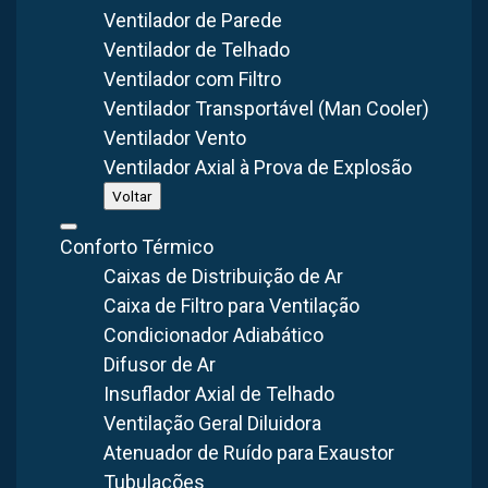
Ventilador de Parede
Ventilador de Telhado
A
ventilação
industrial
com ar filtrado
é um método de
Ventilador com Filtro
ventilação e exaustão
de ambientes fechados que utiliza
Ventilador Transportável (Man Cooler)
insufladores com filtros que removem partículas e
Ventilador Vento
contaminantes do ar, garantindo a qualidade do ar no
Ventilador Axial à Prova de Explosão
ambiente.
Voltar
Esse tipo de ventilação é muito importante para manter a
Conforto Térmico
Caixas de Distribuição de Ar
saúde e o bem-estar das pessoas, principalmente em
Caixa de Filtro para Ventilação
locais como indústrias, que possuem grande circulação de
Condicionador Adiabático
indivíduos e produzem contaminantes que podem ser
Difusor de Ar
prejudiciais à saúde.
Insuflador Axial de Telhado
Assim,
a utilização de filtros garante uma maior eficiência
Ventilação Geral Diluidora
na remoção de partículas e contaminantes em relação a
Atenuador de Ruído para Exaustor
outros métodos de ventilação, tornando-se uma opção
Tubulações