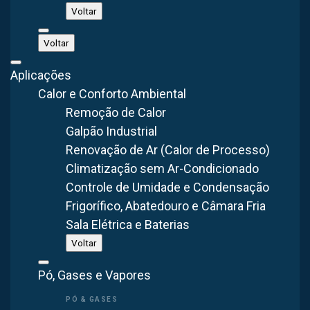
Voltar
Ventilação com Ar Filtrado na Indústria?
Qual a Função do Insuflador de Ar com Filtro na
Voltar
Ventilação Industrial?
Sistema de Ventilação Industrial é com a Brasfaiber
Aplicações
Calor e Conforto Ambiental
Remoção de Calor
Como Funciona a Ventilação Industrial com Ar
Galpão Industrial
Filtrado?
Renovação de Ar (Calor de Processo)
Climatização sem Ar-Condicionado
Controle de Umidade e Condensação
Precisa de Controle de Poluição pra sua
Frigorífico, Abatedouro e Câmara Fria
aplicação? Conversamos pelo WhatsApp.
Sala Elétrica e Baterias
Voltar
Falar no WhatsApp
Pó, Gases e Vapores
Ver Controle de Poluição