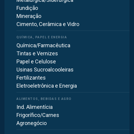
ambiente, contribuindo para a diluição de contaminantes,
Fundição
controle da temperatura e melhora no conforto térmico.
Mineração
Cimento, Cerâmica e Vidro
Veja Também:
Quais os Tipos de Ventilação Industrial
e suas Características
Química/Farmacêutica
Vantagens da Ventilação Industrial com Ar Filtrado
Tintas e Vernizes
Papel e Celulose
Usinas Sucroalcooleiras
Fertilizantes
Eletroeletrônica e Energia
Ind. Alimentícia
Frigorífico/Carnes
Agronegócio