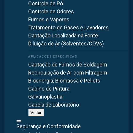
Controle de Pó
Controle de Odores
Fumos e Vapores
Tratamento de Gases e Lavadores
Captação Localizada na Fonte
Diluição de Ar (Solventes/COVs)
Captação de Fumos de Soldagem
Recirculação de Ar com Filtragem
Bioenergia, Biomassa e Pellets
Cabine de Pintura
Galvanoplastia
Capela de Laboratório
Vídeo complementar ao artigo
Ventilação Industrial com Ar
Voltar
Filtrado: O Que É?
— Brasfaiber Industrial, ventilação e
exaustão industrial.
Segurança e Conformidade