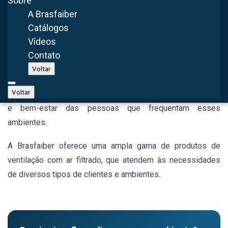
Sobre
A Brasfaiber
filtrado é fundamental para garantir a qualidade do ar em
Catálogos
ambientes fechados, principalmente em ambientes
Vídeos
industriais e comerciais.
Contato
Com isso, a utilização de equipamentos como o insuflador
Voltar
de telhado e o ventilador de parede com filtro garante a
Voltar
purificação do ar e, consequentemente, a melhoria da saúde
e bem-estar das pessoas que frequentam esses
ambientes.
A Brasfaiber oferece uma ampla gama de produtos de
ventilação com ar filtrado, que atendem às necessidades
de diversos tipos de clientes e ambientes.