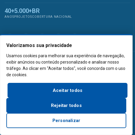
40+
5.000+
BR
ANOS
PROJETOS
COBERTURA NACIONAL
Valorizamos sua privacidade
Usamos cookies para melhorar sua experiência de navegação,
exibir anúncios ou conteúdo personalizado e analisar nosso
EXAUSTOR INDUSTRIAL — AXIAIS
tráfego. Ao clicar em "Aceitar todos", você concorda com o uso
de cookies.
Exaustor Axial
Aceitar todos
Exaustor Axial a Prova de Explosão
Rejeitar todos
Exaustor Man Cooler
Personalizar
Exaustor de Telhado