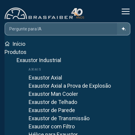
Home
Insuflador De Ar
Ventilação Industrial Com Ar Filtrado: O Que É?
Início
Produtos
Exaustor Industrial
Ventilação Industrial com Ar
Filtrado: O Que É?
Exaustor Axial
Exaustor Axial a Prova de Explosão
16 de junho de 2025
6
min de leitura
INSUFLADOR DE AR
Exaustor Man Cooler
Exaustor de Telhado
WhatsApp
Exaustor de Parede
Exaustor de Transmissão
Ver mais artigos
Exaustor com Filtro
Hélice para Exaustor