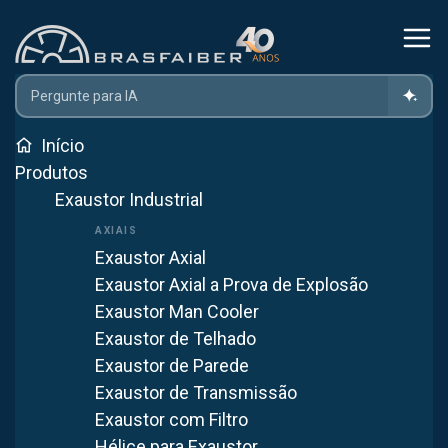
Brasfaiber
Início
Produtos
Exaustor Industrial
Exaustor Axial
Exaustor Axial a Prova de Explosão
FABRICAÇÃO PRÓPRIA
Exaustor Man Cooler
Ventilação sob medida
Exaustor de Telhado
Engenharia em exaustão, ventilação e controle de poluição
Exaustor de Parede
industrial desde 1985 — do projeto à instalação.
Exaustor de Transmissão
Exaustor com Filtro
Ver produtos
→
WhatsApp
Hélice para Exaustor