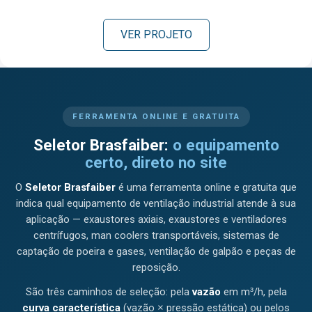
VER PROJETO
FERRAMENTA ONLINE E GRATUITA
Seletor Brasfaiber:
o equipamento
certo, direto no site
O
Seletor Brasfaiber
é uma ferramenta online e gratuita que
indica qual equipamento de ventilação industrial atende à sua
aplicação — exaustores axiais, exaustores e ventiladores
centrífugos, man coolers transportáveis, sistemas de
captação de poeira e gases, ventilação de galpão e peças de
reposição.
São três caminhos de seleção: pela
vazão
em m³/h, pela
curva característica
(vazão × pressão estática) ou pelos