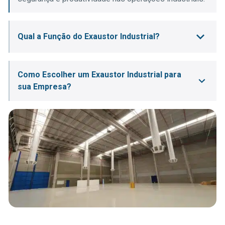
Qual a Função do Exaustor Industrial?
Garantir a renovação do ar e a eliminação de
poluentes, odores, calor e umidade em ambientes
Como Escolher um Exaustor Industrial para
fabris e industriais.
sua Empresa?
A escolha do exaustor industrial depende da
combinação entre ambiente, processo e normas
aplicáveis. Para acertar o dimensionamento, avalie:
Tamanho do ambiente:
meça área e pé-direito e calcule
o volume em m³. Com a taxa de renovação por hora
indicada para a sua atividade (NBR 16401, NR-17), você
chega à vazão mínima necessária.
Tipo de poluentes:
calor, vapores químicos, poeira,
fumos metálicos ou gases corrosivos. O contaminante
define o tipo (axial, centrífugo) e o material construtivo
(aço carbono, inox ou PRFV).