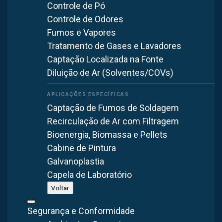
Controle de Pó
captar poeiras, fumos e névoas na fonte.
Controle de Odores
Fumos e Vapores
VER LINHA
Tratamento de Gases e Lavadores
Captação Localizada na Fonte
Diluição de Ar (Solventes/COVs)
Ver todos os produtos
Captação de Fumos de Soldagem
Recirculação de Ar com Filtragem
Bioenergia, Biomassa e Pellets
Não sabe qual equipamento atende o seu
Cabine de Pintura
processo?
Galvanoplastia
A engenharia da Brasfaiber Industrial dimensiona
Capela de Laboratório
conforme vazão, pressão e tipo de material —
Voltar
fabricação própria desde 1985.
Falar no WhatsApp
Segurança e Conformidade