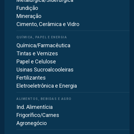
industriais, protegendo trabalhadores, equipamentos
Fundição
e o meio ambiente.
Mineração
Cimento, Cerâmica e Vidro
Química/Farmacêutica
Tintas e Vernizes
Papel e Celulose
Usinas Sucroalcooleiras
Fertilizantes
Eletroeletrônica e Energia
Coletor de Pó Industrial
Manga, cartucho, ciclone e portátil — o tipo certo para
cada pó.
Ind. Alimentícia
Frigorífico/Carnes
Agronegócio