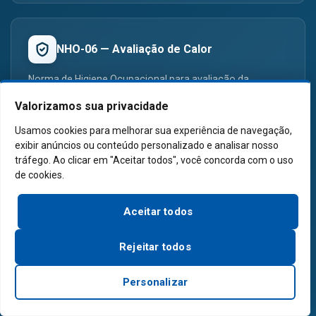
NHO-06 — Avaliação de Calor
Norma de Higiene Ocupacional para avaliação da
exposição ao calor. Nossos projetos de ventilação
Valorizamos sua privacidade
diluidora ajudam a reduzir o estresse térmico nos
trabalhadores.
Usamos cookies para melhorar sua experiência de navegação,
exibir anúncios ou conteúdo personalizado e analisar nosso
tráfego. Ao clicar em "Aceitar todos", você concorda com o uso
de cookies.
ABNT NBR IEC 60079
Aceitar todos
Norma para equipamentos em atmosferas explosivas.
Nossos exaustores à prova de explosão utilizam motores
Rejeitar todos
WEG certificados (CEPEL/INMETRO) conforme esta
norma, indicados para Zonas 1 e 2.
Personalizar