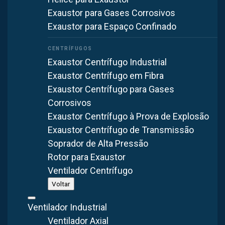
Exaustor para Gases Corrosivos
Ver projetos reais
→
Exaustor para Espaço Confinado
Exaustor Centrífugo Industrial
Exaustor Centrífugo em Fibra
Exaustor Centrífugo para Gases
Alguns dos nossos clientes
Corrosivos
Exaustor Centrífugo à Prova de Explosão
Exaustor Centrífugo de Transmissão
Soprador de Alta Pressão
Rotor para Exaustor
Não sabe qual solução precisa?
Ventilador Centrífugo
Descreva seu processo e nossa IA encontra os produtos,
Voltar
aplicações e projetos relacionados.
Pergunte à IA
Ventilador Industrial
Ventilador Axial