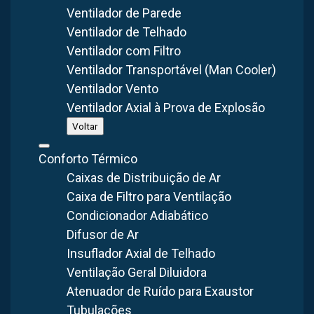
Ventilador de Parede
Perguntar
Ventilador de Telhado
Ventilador com Filtro
Ventilador Transportável (Man Cooler)
Ventilador Vento
Conheça nossos produtos
Ventilador Axial à Prova de Explosão
Voltar
Conforto Térmico
Caixas de Distribuição de Ar
Caixa de Filtro para Ventilação
Exaustor Industrial
Condicionador Adiabático
Fabricamos exaustores axiais e centrífugos
Difusor de Ar
para ventilação, exaustão e controle de
Insuflador Axial de Telhado
poluição. Modelos de parede, telhado,
Ventilação Geral Diluidora
transmissão e à prova de explosão.
Atenuador de Ruído para Exaustor
Tubulações