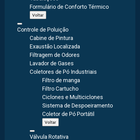
VER LINHA
Formulário de Conforto Térmico
Voltar
Controle de Poluição
Cabine de Pintura
Exaustão Localizada
Ventilador Industrial
Filtragem de Odores
Ventiladores axiais e Man Coolers para
Lavador de Gases
conforto térmico, ventilação geral e
Coletores de Pó Industriais
resfriamento de máquinas. Fabricados em
Filtro de manga
PRFV e aço carbono, com versões em inox sob
Filtro Cartucho
consulta.
Ciclones e Multiciclones
Sistema de Despoeiramento
VER LINHA
Coletor de Pó Portátil
Voltar
Válvula Rotativa