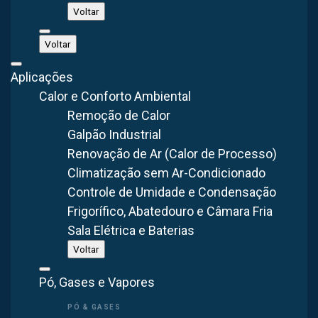
Voltar
Conforto Térmico
Voltar
Man Coolers, ventiladores e exaustores para
Aplicações
baixar a temperatura e renovar o ar em galpões,
Calor e Conforto Ambiental
linhas de produção e postos de trabalho
quentes.
Remoção de Calor
Galpão Industrial
Renovação de Ar (Calor de Processo)
VER LINHA
Climatização sem Ar-Condicionado
Controle de Umidade e Condensação
Frigorífico, Abatedouro e Câmara Fria
Sala Elétrica e Baterias
Voltar
Controle de Poluição
Pó, Gases e Vapores
Coletores de pó, filtros de manga, lavadores de
gases e sistemas de despoeiramento para