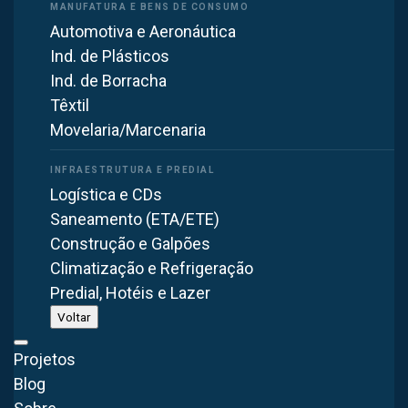
Automotiva e Aeronáutica
Ind. de Plásticos
Ind. de Borracha
Têxtil
Filtro de Manga
Movelaria/Marcenaria
Filtragem de até 99,9% para grandes volumes de poeira
seca.
Logística e CDs
Saneamento (ETA/ETE)
Construção e Galpões
Climatização e Refrigeração
Predial, Hotéis e Lazer
Voltar
Projetos
Lavador de Gases
Blog
Neutraliza gases e partículas úmidas com água ou
solução química.