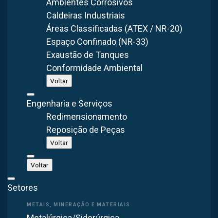
Ambientes Corrosivos
Solicitar orçamento
Caldeiras Industriais
Áreas Classificadas (ATEX / NR-20)
Espaço Confinado (NR-33)
Exaustão de Tanques
Conformidade Ambiental
Voltar
DENTRO DE CONTROLE DE POLUIÇÃO
Engenharia e Serviços
Fabricamos
coletores de
Redimensionamento
pó e sistemas de controle
Reposição de Peças
Voltar
de poluição
desde 1985
Voltar
A
Brasfaiber é fabricante de coletores de pó,
Setores
filtros de manga, sistemas de despoeiramento e
lavadores de gases desde 1985
— a linha completa
para captar, filtrar e tratar poeiras, fumos e gases
Metalúrgica/Siderúrgica