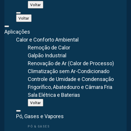
Voltar
Voltar
Aplicações
Calor e Conforto Ambiental
Remoção de Calor
Galpão Industrial
Renovação de Ar (Calor de Processo)
Climatização sem Ar-Condicionado
Controle de Umidade e Condensação
Frigorífico, Abatedouro e Câmara Fria
Calor e umidade na pasteurização e
Sala Elétrica e Baterias
processamento de leite
Voltar
Pó, Gases e Vapores
A deficiente ventilação e o aquecimento gerado pelas
máquinas no ambiente produtivo se tornaram problemas