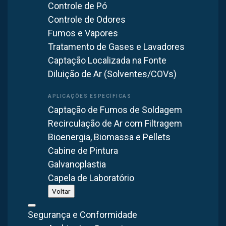
significativos que comprometem tanto a saúde dos
Controle de Pó
trabalhadores quanto a eficiência dos processos
Controle de Odores
produtivos. A falta de medidas adequadas para garantir uma
Fumos e Vapores
Tratamento de Gases e Lavadores
renovação de ar
adequada estavam levando
Captação Localizada na Fonte
colaboradores a fadiga, ao estresse térmico e sérios
Diluição de Ar (Solventes/COVs)
problemas de saúde, além da redução na produtividade e
qualidade do produto final.
Captação de Fumos de Soldagem
Solução:
Recirculação de Ar com Filtragem
Uma solução para enfrentar os problemas de deficiente
Bioenergia, Biomassa e Pellets
ventilação e aquecimento gerado pelas máquinas no
Cabine de Pintura
ambiente produtivo foi a instalação de sistemas de
Galvanoplastia
insufladores de telhado e parede com filtro G4 e
Capela de Laboratório
exaustores de telhado. Esses sistemas promovem uma
Voltar
circulação de ar adequada no ambiente de trabalho,
Segurança e Conformidade
aumentando a renovação do ar, ajudando a reduzir a