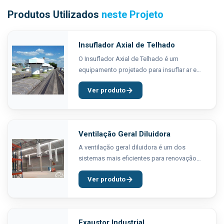
Produtos Utilizados
neste Projeto
Insuflador Axial de Telhado
O Insuflador Axial de Telhado é um
equipamento projetado para insuflar ar em
ambientes fechados de forma controlada e
Ver produto
uniforme. Ele é instalado no telhado da
estrutura industrial...
Ventilação Geral Diluidora
A ventilação geral diluidora é um dos
sistemas mais eficientes para renovação
do ar em ambientes industriais. Diferente
Ver produto
da ventilação local exaustora, que captura
poluentes na fonte, a...
Exaustor Industrial