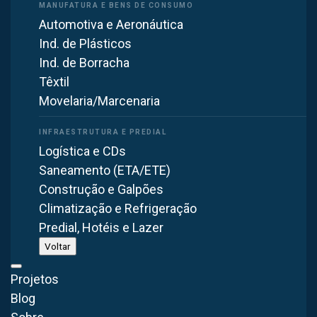
Automotiva e Aeronáutica
Compartilhar:
Ind. de Plásticos
Ind. de Borracha
Têxtil
Movelaria/Marcenaria
SELETOR BRASFAIBER · FERRAMENTA
Logística e CDs
GRATUITA
Saneamento (ETA/ETE)
Construção e Galpões
Equipamento deste projeto:
Climatização e Refrigeração
Insuflador de Telhado
Ventilação Diluidora
Predial, Hotéis e Lazer
Passe os dados —
nossa
Voltar
engenharia dimensiona
Projetos
Este projeto é de ventilação de galpão. Informe as
Blog
dimensões e o tipo de atividade: a nossa engenharia