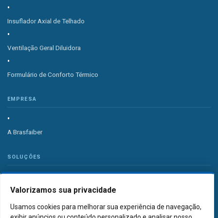
Insuflador Axial de Telhado
Ventilação Geral Diluidora
Formulário de Conforto Térmico
EMPRESA
A Brasfaiber
SOLUÇÕES
Valorizamos sua privacidade
Sistema de Ventilação Industrial
Usamos cookies para melhorar sua experiência de navegação,
Sistema de Exaustão Industrial
exibir anúncios ou conteúdo personalizado e analisar nosso