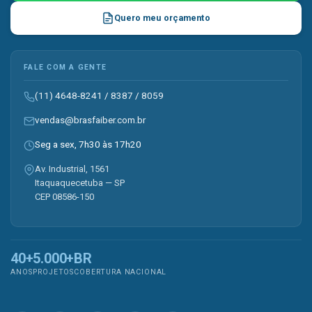
Quero meu orçamento
FALE COM A GENTE
(11) 4648-8241
/
8387
/
8059
vendas@brasfaiber.com.br
Seg a sex, 7h30 às 17h20
Av. Industrial, 1561
Itaquaquecetuba — SP
CEP 08586-150
40+
5.000+
BR
ANOS
PROJETOS
COBERTURA NACIONAL