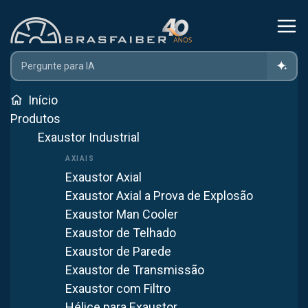
Home
Projetos
Projeto De Climatização Industrial Para Indústria
Do Leite
Início
Produtos
Projeto de Climatização
Exaustor Industrial
Industrial para Indústria do
Leite
Exaustor Axial
Exaustor Axial a Prova de Explosão
para Indústria do Leite
Exaustor Man Cooler
Sistema de ventilação em PRFV para uma indústria do leite,
Exaustor de Telhado
assegurando a renovação do ar e a conformidade com
Exaustor de Parede
padrões de higiene alimentar.
Exaustor de Transmissão
Exaustor com Filtro
Hélice para Exaustor