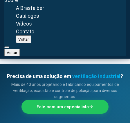
Sobre
calcula a renovação de ar necessária, define o modelo
A Brasfaiber
e a quantidade de equipamentos e retorna com o
Catálogos
orçamento.
Vídeos
Contato
Dimensionar o meu sistema
Voltar
Voltar
Precisa de uma solução em
ventilação industrial
?
Mais de 40 anos projetando e fabricando equipamentos de
ventilação, exaustão e controle de poluição para diversos
segmentos.
Fale com um especialista