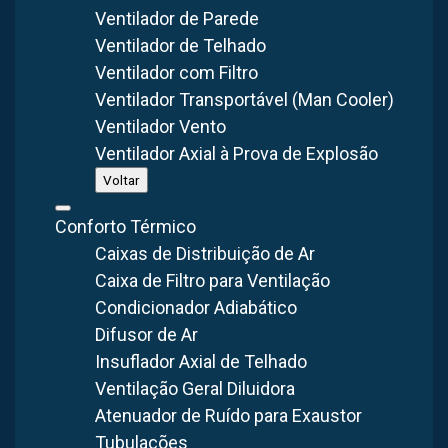
Ventilador de Parede
Calor e umidade
propícios à proliferação microbiana
Ventilador de Telhado
Exigências do MAPA/SIF
quanto ao fluxo de ar
Ventilador com Filtro
Ventilador Transportável (Man Cooler)
Vapor e condensação
em tetos e equipamentos
Ventilador Vento
Contaminação cruzada
por partículas em suspensão
Ventilador Axial à Prova de Explosão
Voltar
Ventilador industrial para indústria do Leite
Conforto Térmico
Compreender a importância dos ventiladores industriais na
Caixas de Distribuição de Ar
indústria alimentícia é fundamental para garantir a
Caixa de Filtro para Ventilação
segurança e a qualidade dos alimentos produzidos. Nesse
Condicionador Adiabático
sentido, é crucial escolher um
ventilador industrial
que
Difusor de Ar
atenda a todas as exigências e regulamentos desse setor,
Insuflador Axial de Telhado
garantindo que os alimentos estejam livres de
Ventilação Geral Diluidora
contaminantes e seguros para consumo. Os exaustores
Atenuador de Ruído para Exaustor
fabricados são especialmente projetados para atender às
Tubulações