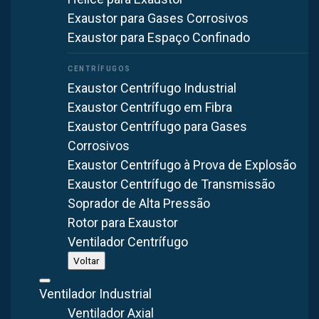
WhatsApp
Exaustor para Gases Corrosivos
Ver todos os projetos
Exaustor para Espaço Confinado
Exaustor Centrífugo Industrial
Exaustor Centrífugo em Fibra
Exaustor Centrífugo para Gases
Corrosivos
Exaustor Centrífugo à Prova de Explosão
Exaustor Centrífugo de Transmissão
Soprador de Alta Pressão
Rotor para Exaustor
Ventilador Centrífugo
Em plantas de processamento de leite, a combinação de
Voltar
calor, vapor e exigência sanitária demanda ventilação
dimensionada caso a caso.
Ventilador Industrial
Ventilador Axial
Problema apresentado: