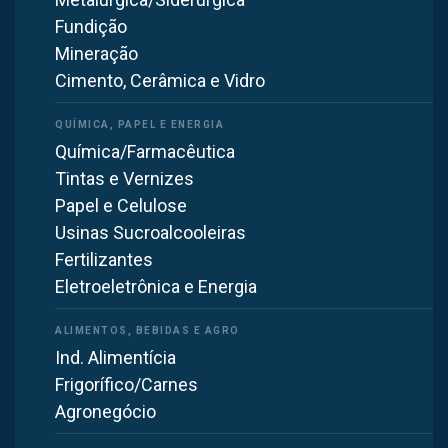
Fundição
Proteção contra a contaminação:
Ajuda a prevenir a
Mineração
contaminação cruzada ao impedir que partículas e detritos
Cimento, Cerâmica e Vidro
sejam distribuídos no ar. Isso é crucial para manter a
integridade dos alimentos produzidos e garantir a
segurança dos funcionários.
Química/Farmacêutica
Tintas e Vernizes
Fácil de limpar e manter
: Filtro fácil de limpar e manter, o
Papel e Celulose
que é importante para garantir o melhor desempenho
Usinas Sucroalcooleiras
possível e evitar problemas no sistema de ventilação.
Fertilizantes
Eletroeletrônica e Energia
Ind. Alimentícia
Frigorífico/Carnes
Agronegócio