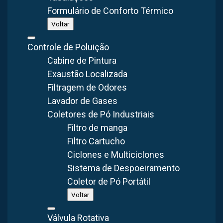
exigências de limpeza e higiene desse segmento. Com alta
Formulário de Conforto Térmico
resistência à corrosão e à umidade, superfícies lisas e
Voltar
fáceis de limpar, além de durabilidade, esses exaustores
Controle de Poluição
são capazes de suportar elevados níveis de desgaste e
Cabine de Pintura
proporcionar longa vida útil.
Exaustão Localizada
Filtragem de Odores
Lavador de Gases
Coletores de Pó Industriais
Galeria do Projeto
Filtro de manga
Filtro Cartucho
Ciclones e Multiciclones
Sistema de Despoeiramento
Coletor de Pó Portátil
Voltar
Válvula Rotativa