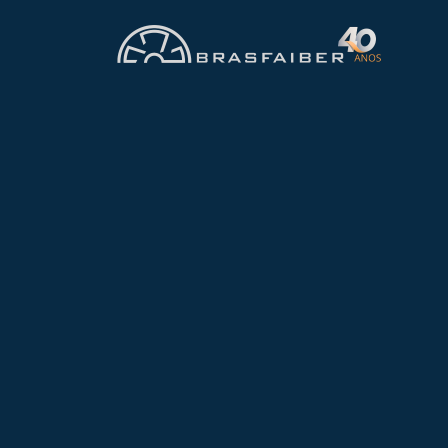
CONFIRA OS MODELOS DE
Exaustor Centrífu
Exaustor Centrífugo E15-4P