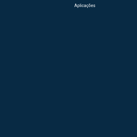
Aplicações
ção Nacional
40+ Anos
Sob Medida