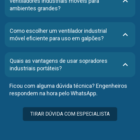
ventiladores industriais móveis para
ambientes grandes?
Ventiladores industriais móveis com alta vazão e
estrutura reforçada são ideais para galpões, armazéns
Como escolher um ventilador industrial
e áreas produtivas com necessidade de ventilação
móvel eficiente para uso em galpões?
direcionada.
Avalie a vazão necessária, alcance do fluxo de ar,
facilidade de transporte e resistência do material às
Quais as vantagens de usar sopradores
condições do ambiente.
industriais portáteis?
Eles permitem ventilação localizada rápida,
Ficou com alguma dúvida técnica? Engenheiros
flexibilidade de uso, redução de calor pontual e apoio
respondem na hora pelo WhatsApp.
em atividades temporárias ou emergenciais.
TIRAR DÚVIDA COM ESPECIALISTA