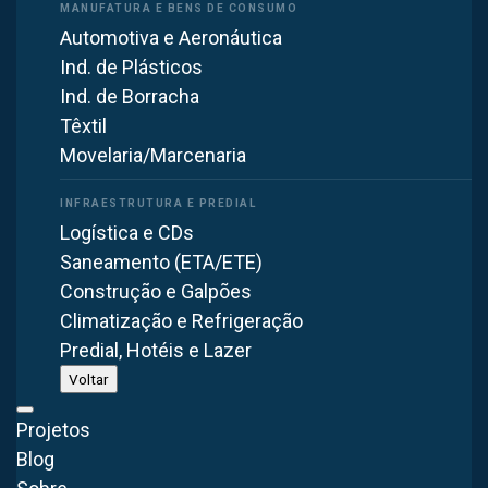
Automotiva e Aeronáutica
Ind. de Plásticos
Ind. de Borracha
Têxtil
Man Cooler Axial Ventilador/Exaustor VA53-MAN
Movelaria/Marcenaria
(500mm / 50cm)
Logística e CDs
SAIBA MAIS
Saneamento (ETA/ETE)
Construção e Galpões
Climatização e Refrigeração
Predial, Hotéis e Lazer
Voltar
Projetos
Blog
Man Cooler Axial Ventilador/Exaustor VA45-MAN