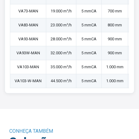
VA73-MAN
19.000 m³/h
5 mmCA
700 mm
1,
VA83-MAN
23.000 m³/h
5 mmCA
800 mm
1,
VA93-MAN
28.000 m³/h
5 mmCA
900 mm
1,5
VA93W-MAN
32.000 m³/h
5 mmCA
900 mm
3,
VA103-MAN
35.000 m³/h
5 mmCA
1.000 mm
1,5 
VA103-W-MAN
44.500 m³/h
5 mmCA
1.000 mm
3,
CONHEÇA TAMBÉM