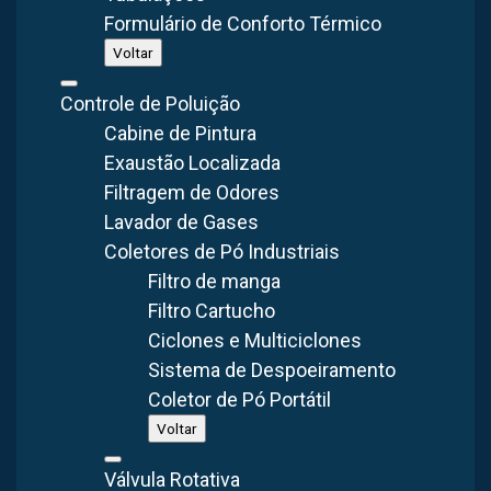
Formulário de Conforto Térmico
SAIBA MAIS
Voltar
Controle de Poluição
Cabine de Pintura
Exaustão Localizada
Filtragem de Odores
Lavador de Gases
Coletores de Pó Industriais
Man Cooler Axial Ventilador/Exaustor VA103-W-MAN
Filtro de manga
(1000mm / 100cm)
Filtro Cartucho
Ciclones e Multiciclones
Sistema de Despoeiramento
SAIBA MAIS
Coletor de Pó Portátil
Voltar
Válvula Rotativa