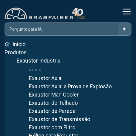
Home
Produtos
Ventilador Industrial
Ventilador Transportável (Man Cooler)
Início
Produtos
Exaustor Industrial
Ventilador Transportável
(Man Cooler)
Exaustor Axial
Exaustor Axial a Prova de Explosão
O ventilador transportável (Man Cooler) é um ventilador
Exaustor Man Cooler
axial portátil e articulável que direciona o fluxo de ar para a
Exaustor de Telhado
ventilação localizada e o resfriamento de postos de
Exaustor de Parede
trabalho na indústria.
Exaustor de Transmissão
Exaustor com Filtro
WhatsApp
Fazer orçamento
Hélice para Exaustor