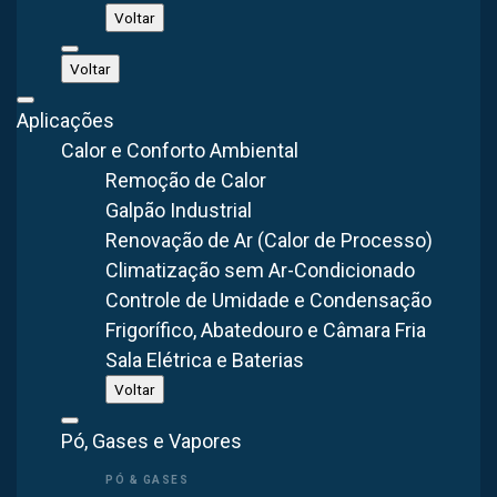
Voltar
Voltar
Aplicações
Man Cooler Axial Ventilador/Exaustor VA93-MAN
(900mm / 90cm)
Calor e Conforto Ambiental
Remoção de Calor
Galpão Industrial
SAIBA MAIS
Renovação de Ar (Calor de Processo)
Climatização sem Ar-Condicionado
Controle de Umidade e Condensação
Frigorífico, Abatedouro e Câmara Fria
Sala Elétrica e Baterias
Voltar
Pó, Gases e Vapores
Man Cooler Axial Ventilador/Exaustor VA93-W-MAN
(900mm / 90cm)