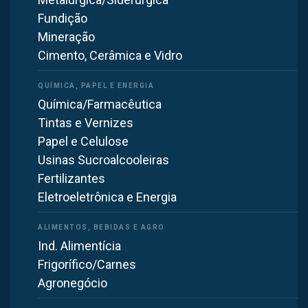
(600mm / 60cm)
Fundição
Mineração
SAIBA MAIS
Cimento, Cerâmica e Vidro
Química/Farmacêutica
Tintas e Vernizes
Papel e Celulose
Usinas Sucroalcooleiras
Fertilizantes
Man Cooler Axial Ventilador/Exaustor VA63-W-MAN
Eletroeletrônica e Energia
(600mm / 60cm)
Ind. Alimentícia
SAIBA MAIS
Frigorífico/Carnes
Agronegócio