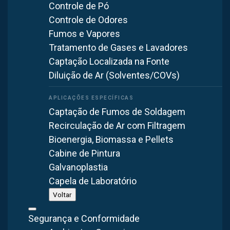
Controle de Pó
Controle de Odores
SAIBA MAIS
Fumos e Vapores
Tratamento de Gases e Lavadores
Captação Localizada na Fonte
Diluição de Ar (Solventes/COVs)
Captação de Fumos de Soldagem
Recirculação de Ar com Filtragem
Man Cooler Axial Ventilador/Exaustor VA83-MAN
Bioenergia, Biomassa e Pellets
(800mm / 80cm)
Cabine de Pintura
Galvanoplastia
SAIBA MAIS
Capela de Laboratório
Voltar
Segurança e Conformidade