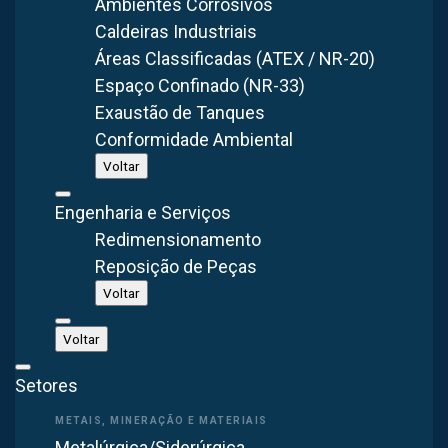
Ambientes Corrosivos
Caldeiras Industriais
Áreas Classificadas (ATEX / NR-20)
Espaço Confinado (NR-33)
Exaustão de Tanques
Man Cooler Axial Ventilador/Exaustor VA73-MAN
Conformidade Ambiental
(700mm / 70cm)
Voltar
SAIBA MAIS
Engenharia e Serviços
Redimensionamento
Reposição de Peças
Voltar
Voltar
Setores
Man Cooler Axial Ventilador/Exaustor VA63-MAN
Metalúrgica/Siderúrgica