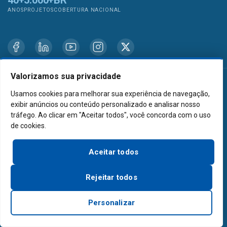
ANOS
PROJETOS
COBERTURA NACIONAL
Valorizamos sua privacidade
EXAUSTOR INDUSTRIAL — AXIAIS
Usamos cookies para melhorar sua experiência de navegação,
exibir anúncios ou conteúdo personalizado e analisar nosso
tráfego. Ao clicar em "Aceitar todos", você concorda com o uso
Exaustor Axial
de cookies.
Exaustor Axial a Prova de Explosão
Aceitar todos
Rejeitar todos
Exaustor Man Cooler
Personalizar
Exaustor de Telhado