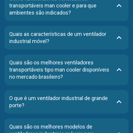
transportáveis man cooler e para que
ambientes são indicados?
O ventilador transportável Man Cooler promove
ventilação localizada, direcionando alto volume de ar
Quais as características de um ventilador
para áreas específicas, sendo indicado para
industrial móvel?
manutenção industrial, espaços confinados e obras.
Possui estrutura robusta, alças ou rodas para
transporte, alta vazão de ar e motor protegido,
Quais são os melhores ventiladores
permitindo mobilidade e eficiência em diferentes
transportáveis tipo man cooler disponíveis
pontos da planta.
no mercado brasileiro?
Os modelos fabricados pela Brasfaiber se destacam
pela durabilidade, desempenho contínuo e aplicação
O que é um ventilador industrial de grande
em ambientes industriais exigentes.
porte?
É um equipamento projetado para movimentar grandes
volumes de ar em áreas amplas, auxiliando no conforto
Quais são os melhores modelos de
térmico e na renovação do ar.