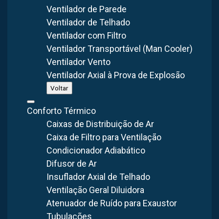
Ventilador de Parede
CONFIRA OS MODELOS DE
Ventilador de Telhado
Ventilador
Ventilador com Filtro
Transportável (Man
Ventilador Transportável (Man Cooler)
Ventilador Vento
Cooler) Brasfaiber
Ventilador Axial à Prova de Explosão
Voltar
Conforto Térmico
Caixas de Distribuição de Ar
Caixa de Filtro para Ventilação
Condicionador Adiabático
Difusor de Ar
Insuflador Axial de Telhado
Ventilação Geral Diluidora
Man Cooler Axial Ventilador/Exaustor VA103-MAN
Atenuador de Ruído para Exaustor
(1000mm / 100cm)
Tubulações