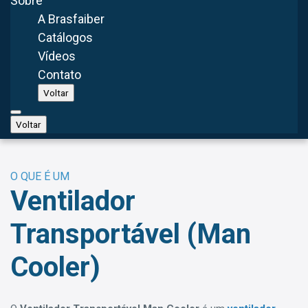
Sobre
(450mm / 45cm)
A Brasfaiber
Catálogos
SAIBA MAIS
Vídeos
Contato
Voltar
Voltar
O QUE É UM
Ventilador
Transportável (Man
Cooler)