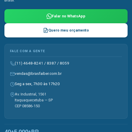
Falar no WhatsApp
Quero meu orçamento
FALE COM A GENTE
(11) 4648-8241
/
8387
/
8059
vendas@brasfaiber.com.br
Seg a sex, 7h30 às 17h20
Av. Industrial, 1561
Itaquaquecetuba — SP
CEP 08586-150
40+
5.000+
BR