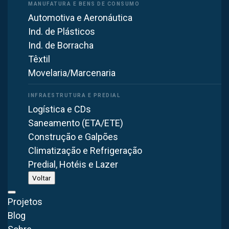
Solicitar análise técnica
Automotiva e Aeronáutica
Ind. de Plásticos
Ind. de Borracha
Falar com engenheiro especialista
Têxtil
Movelaria/Marcenaria
Logística e CDs
CONHEÇA AS
Saneamento (ETA/ETE)
Características
Construção e Galpões
Climatização e Refrigeração
Ventilação e Exaustão
Predial, Hotéis e Lazer
para Tintas e Vernizes
Voltar
Projetos
Áreas que mais demandam ventilação e
Blog
exaustão