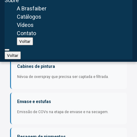
Sobre
A Brasfaiber
Catálogos
Vídeos
Mistura e moagem
Contato
Liberação de vapores de solventes e pó de pigmentos que
Voltar
formam atmosfera perigosa.
Voltar
Cabines de pintura
Névoa de overspray que precisa ser captada e filtrada.
Envase e estufas
Emissão de COVs na etapa de envase e na secagem.
Pesagem de pigmentos