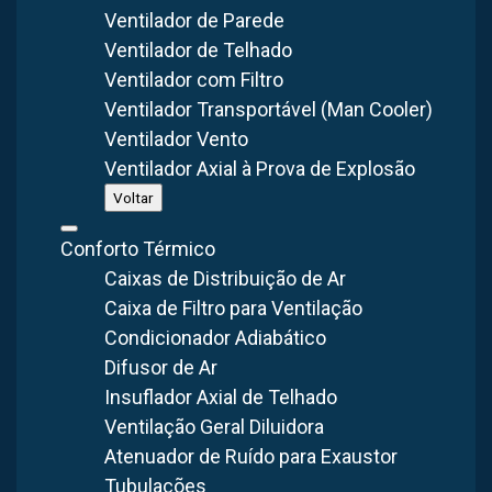
Ventilador de Parede
Ventilador de Telhado
Ventilador com Filtro
Ventilador Transportável (Man Cooler)
CATEGORIA
DATA
TEMPO DE LEITURA
Ventilador Vento
Exaustor Industrial
11 fev 2023
3
min
Ventilador Axial à Prova de Explosão
Voltar
Os ambientes industriais precisam combinar a eficiência do
Conforto Térmico
trabalho com o bem-estar térmico de seus colaboradores.
Caixas de Distribuição de Ar
Para isso, é necessário investir em equipamentos de
Caixa de Filtro para Ventilação
ventilação eficientes, que permitam a dispersão rápida do
Condicionador Adiabático
calor acumulado. O
exaustor móvel
é uma solução ideal
Difusor de Ar
para este tipo de demanda. Com componentes articuláveis,
Insuflador Axial de Telhado
este equipamento é projetado para ser facilmente
Ventilação Geral Diluidora
movimentado, sugando o ar quente e renovando o ar em
Atenuador de Ruído para Exaustor
ambientes industriais.
Tubulações