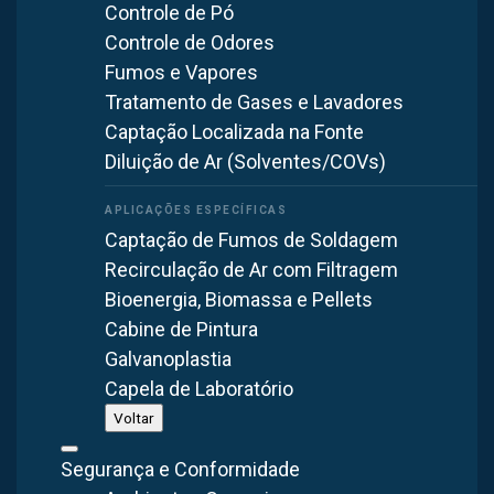
Controle de Pó
Controle de Odores
Fumos e Vapores
Tratamento de Gases e Lavadores
Captação Localizada na Fonte
Diluição de Ar (Solventes/COVs)
Captação de Fumos de Soldagem
Recirculação de Ar com Filtragem
Bioenergia, Biomassa e Pellets
A principal função do
exaustor móvel
é auxiliar na
Cabine de Pintura
ventilação dos ambientes industriais, removendo gases,
Galvanoplastia
odores, substâncias tóxicas e ar quente. Com rodinhas que
Capela de Laboratório
facilitam a mobilidade, este equipamento pode ser aplicado
Voltar
em diversos processos industriais, tais como resfriamento
de lingotes, dispersão de fumaça ou poeira.
Segurança e Conformidade