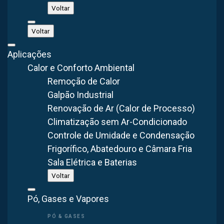
Qual Funcionamento do Exaustor Móvel?
Voltar
Quais Benefícios para os trabalhadores?
Voltar
Qual a Função do Exaustor Móvel?
Aplicações
Calor e Conforto Ambiental
Remoção de Calor
Galpão Industrial
Precisa de Exaustores Móveis pra sua aplicação?
Renovação de Ar (Calor de Processo)
Conversamos pelo WhatsApp.
Climatização sem Ar-Condicionado
Controle de Umidade e Condensação
Falar no WhatsApp
Frigorífico, Abatedouro e Câmara Fria
Sala Elétrica e Baterias
Voltar
Ver Exaustores Móveis
Pó, Gases e Vapores