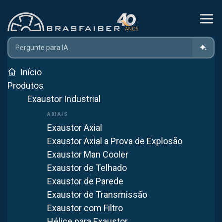
Home
Exaustor Industrial
Exaustor Móvel – O Que É E Como Funciona?
Início
Produtos
Exaustor Industrial
Exaustor Móvel – o que é e
como funciona?
Exaustor Axial
Exaustor Axial a Prova de Explosão
11 de fevereiro de 2023
EXAUSTOR INDUSTRIAL
Exaustor Man Cooler
3
min de leitura
Exaustor de Telhado
Exaustor de Parede
WhatsApp
Exaustor de Transmissão
Exaustor com Filtro
Ver mais artigos
Hélice para Exaustor