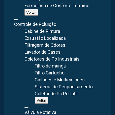
Formulário de Conforto Térmico
Fabricado em aço carbono, o
exaustor móvel
é dotado de
Voltar
voluta axial, tela de proteção em aço galvanizado, hélice em
poliamida reforçada com Fiberglass ou alumínio e trava de
Controle de Poluição
segurança. Além disso, este dispositivo pode suportar
Cabine de Pintura
temperaturas até 90 graus e operar continuamente por até 2
Exaustão Localizada
horas a 120 graus.
Filtragem de Odores
Lavador de Gases
Coletores de Pó Industriais
Índice
Filtro de manga
Qual a Função do Exaustor Móvel?
Filtro Cartucho
Vantagens do Exaustor Móvel:
Ciclones e Multiciclones
Mobilidade:
Sistema de Despoeiramento
Qualidade:
Coletor de Pó Portátil
Versatilidade:
Customização:
Voltar
Conforto térmico e saúde dos funcionários:
Segurança:
Válvula Rotativa