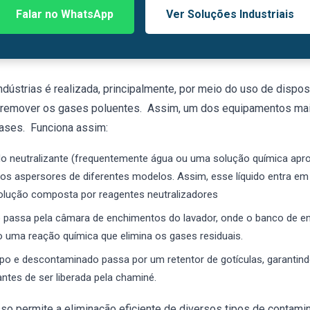
Falar no WhatsApp
Ver Soluções Industriais
dústrias é realizada, principalmente, por meio do uso de dispos
 e remover os gases poluentes. Assim, um dos equipamentos ma
 gases. Funciona assim:
do neutralizante (frequentemente água ou uma solução química apro
os aspersores de diferentes modelos. Assim, esse líquido entra e
solução composta por reagentes neutralizadores
o passa pela câmara de enchimentos do lavador, onde o banco de e
 uma reação química que elimina os gases residuais.
mpo e descontaminado passa por um retentor de gotículas, garantin
ntes de ser liberada pela chaminé.
o permite a eliminação eficiente de diversos tipos de contami