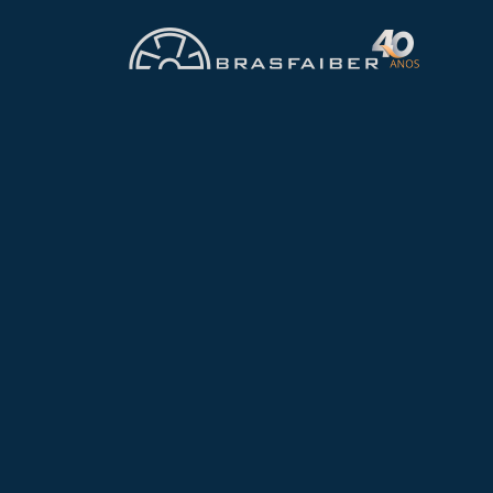
CATEGORIA
Lavador de Gas
A retenção de gases nociv
atualmente.
Afinal, a redução da polui
humana. Nesse sentido, o
remover gases poluentes a
negativos da poluição do a
Neste artigo, exploraremo
redução da poluição indust