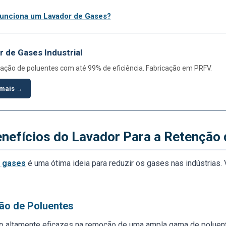
unciona um Lavador de Gases?
r de Gases Industrial
zação de poluentes com até 99% de eficiência. Fabricação em PRFV.
 mais →
enefícios do Lavador Para a Retenção
e gases
é uma ótima ideia para reduzir os gases nas indústrias. 
ão de Poluentes
o altamente eficazes na remoção de uma ampla gama de polue