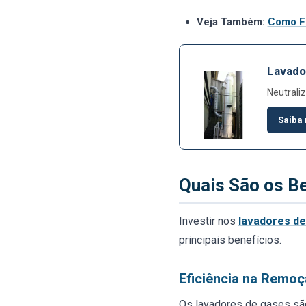
Veja Também:
Como F
Lavado
Neutrali
Saiba
Quais São os B
Investir nos
lavadores d
principais benefícios.
Eficiência na Remoç
Os lavadores de gases sã