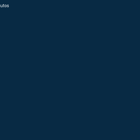
utos
Como É Feita Nas Indústrias?
ases: Como é
trias?
3
3
min de leitura