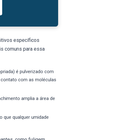
itivos específicos
is comuns para essa
priada) é pulverizado com
m contato com as moléculas
nchimento amplia a área de
do que qualquer umidade
nantes, como fuligem,