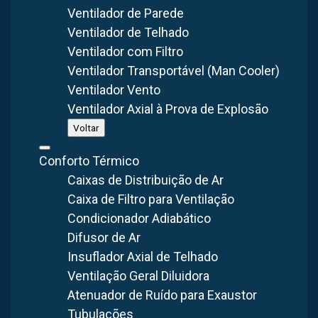
Ventilador de Parede
Ventilador de Telhado
Ventilador com Filtro
Ventilador Transportável (Man Cooler)
Ventilador Vento
Fabricação Nacional
40+ Anos
Sob Medida
Ventilador Axial à Prova de Explosão
Voltar
Conforto Térmico
Caixas de Distribuição de Ar
FABRICAÇÃO
GARANTIA
CONSULTA
Nacional
Suporte Técnico
Orçamento Gratuito
Caixa de Filtro para Ventilação
Condicionador Adiabático
A poeira industrial é um dos maiores riscos à saúde dos
Difusor de Ar
Insuflador Axial de Telhado
trabalhadores e ao meio ambiente em
São Paulo – SP
.
Ventilação Geral Diluidora
Indústrias dos setores de metalúrgica, automotiva, química,
Atenuador de Ruído para Exaustor
farmacêutica e alimentícia geram grandes volumes de pó
Tubulações
durante seus processos, exigindo sistemas eficientes de