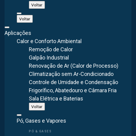
A
Brasfaiber
dimensiona cada sistema de coleta de pó
Voltar
para as condições específicas da indústria em São Paulo,
considerando o tipo de pó, a vazão necessária e as
Voltar
características do ambiente.
Aplicações
Calor e Conforto Ambiental
Aplicações do coletor de pó em São Paulo
Remoção de Calor
Galpão Industrial
Coleta de pó em operações de lixamento, corte e
Renovação de Ar (Calor de Processo)
polimento de metais
Climatização sem Ar-Condicionado
Despoeiramento em silos, moegas e transportadores de
Controle de Umidade e Condensação
grãos
Frigorífico, Abatedouro e Câmara Fria
Sala Elétrica e Baterias
Captação de partículas em indústrias de plásticos e
borracha
Voltar
Filtragem de pó em estações de ensacamento e
Pó, Gases e Vapores
embalagem
Remoção de pó em processos de mistura e