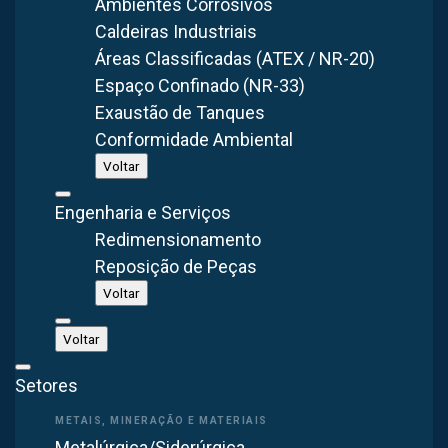
Ambientes Corrosivos
São Paulo, Brasil
Caldeiras Industriais
Áreas Classificadas (ATEX / NR-20)
Espaço Confinado (NR-33)
Exaustão de Tanques
Conformidade Ambiental
PROJETO REAL ENTREGUE
Voltar
Já executamos um projeto em
Cabreúva/SP
Engenharia e Serviços
Redimensionamento
Fabricamos em Itaquaquecetuba/SP e instalamos em todo o
Reposição de Peças
Brasil. Esta é uma obra que a Brasfaiber projetou, fabricou e
montou nesta região — com os equipamentos e as vazões do
Voltar
projeto executado.
Voltar
CABREÚVA/SP
Setores
Metalúrgica/Siderúrgica