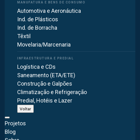
Automotiva e Aeronáutica
Ind. de Plásticos
Fabricamos Coletor de Pó sob medida em
Itaquaquecetuba (SP) e entregamos pra todo o Brasil.
Ind. de Borracha
Engenheiros dimensionam pra sua aplicação.
Têxtil
Movelaria/Marcenaria
Receber dimensionamento técnico gratuito
Logística e CDs
Saneamento (ETA/ETE)
Construção e Galpões
Como escolher o Coletor de Pó ideal em
Climatização e Refrigeração
São Paulo
Predial, Hotéis e Lazer
Voltar
A escolha do Coletor de Pó correto depende de diversos
Projetos
fatores técnicos, como o tipo de processo industrial,
Blog
volume de ar a ser tratado, temperatura de operação e