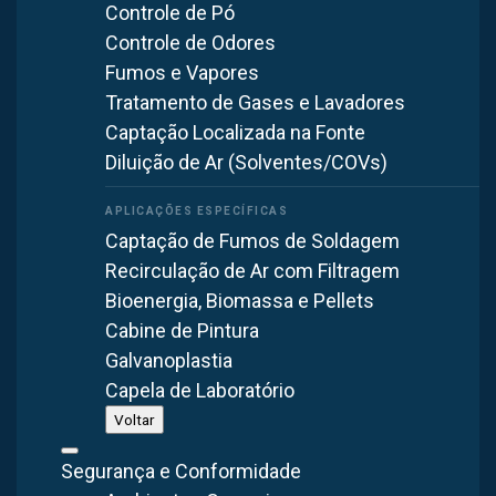
Controle de Pó
homogeneização
Controle de Odores
Fumos e Vapores
A Brasfaiber atua exclusivamente no segmento industrial.
Tratamento de Gases e Lavadores
Nossas soluções de coleta de pó são projetadas para
Captação Localizada na Fonte
fábricas e plantas industriais. Não fornecemos
Diluição de Ar (Solventes/COVs)
equipamentos para estabelecimentos comerciais de
pequeno porte.
Captação de Fumos de Soldagem
Recirculação de Ar com Filtragem
Bioenergia, Biomassa e Pellets
Cabine de Pintura
Galvanoplastia
Capela de Laboratório
Voltar
Segurança e Conformidade