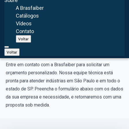
Sobre
características do ambiente. Em São Paulo, a Brasfaiber
A Brasfaiber
realiza o dimensionamento completo para garantir que o
Catálogos
equipamento atenda 100% da necessidade da sua
Vídeos
indústria.
Contato
Voltar
Solicite seu orçamento de Coletor de Pó em
São Paulo - SP
Voltar
Entre em contato com a Brasfaiber para solicitar um
orçamento personalizado. Nossa equipe técnica está
pronta para atender indústrias em São Paulo e em todo o
estado de SP. Preencha o formulário abaixo com os dados
da sua empresa e necessidade, e retornaremos com uma
proposta sob medida.