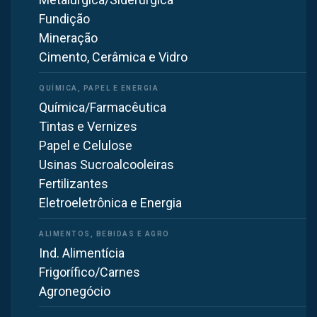
Fundição
Mineração
Cimento, Cerâmica e Vidro
TINTAS
Química/Farmacêutica
Projeto de Despoeiramento com Filtro de
Tintas e Vernizes
Manga ATEX para Indústria de Tintas
Papel e Celulose
Usinas Sucroalcooleiras
169
22.000
m³/h
Fertilizantes
Mangas filtrantes
Vazão de exaustão
Eletroeletrônica e Energia
550
mmCA
Pressão estática
Ind. Alimentícia
Ver o projeto completo →
Frigorífico/Carnes
Agronegócio