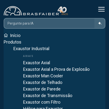
Home
Produtos
Controle De Poluição
Coletor De Pó Industrial | Brasfaiber
Início
Coletor De Pó Em São Paulo
Produtos
Exaustor Industrial
Coletor de Pó em
Exaustor Axial
São Paulo
Exaustor Axial a Prova de Explosão
Exaustor Man Cooler
Atendemos São Paulo com fabricação própria em
Exaustor de Telhado
Itaquaquecetuba (SP). Mais de 40 anos fornecendo
Exaustor de Parede
soluções em ventilação industrial para todo o Brasil.
Exaustor de Transmissão
Exaustor com Filtro
WhatsApp
Hélice para Exaustor