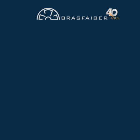
WhatsApp
Quero Lavador de Gas
FABRICAÇÃO
Nacional
A principal missão do
lav
forma adequada os resíduo