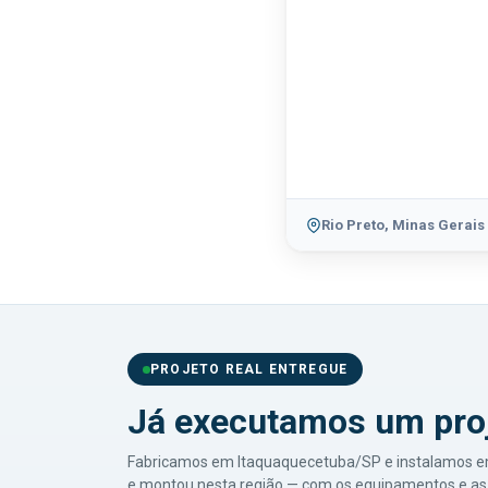
Rio Preto, Minas Gerais
PROJETO REAL ENTREGUE
Já executamos um pro
Fabricamos em Itaquaquecetuba/SP e instalamos em t
e montou nesta região — com os equipamentos e as 