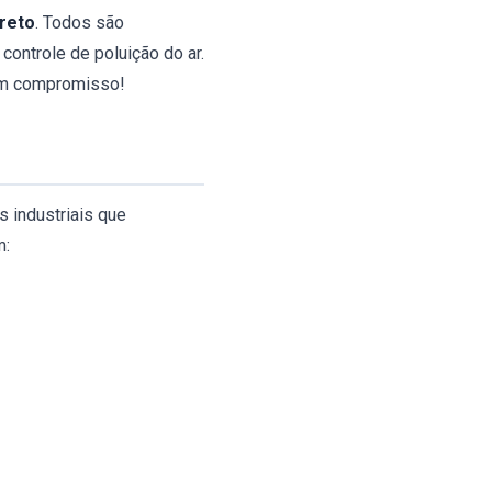
Preto
. Todos são
controle de poluição do ar.
 sem compromisso!‌
 industriais que
m: