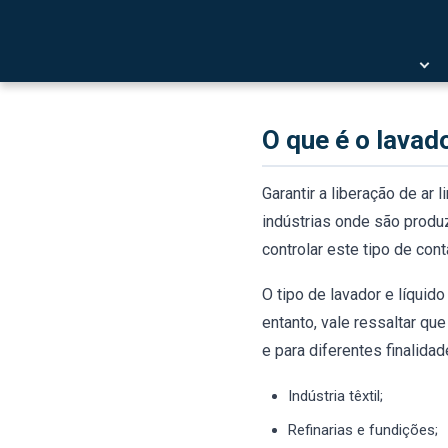
mais saudável nas instala
poluente, é necessário au
corrosivos.
O que é o lavad
Garantir a liberação de a
indústrias onde são produ
controlar este tipo de con
O tipo de lavador e líquid
entanto, vale ressaltar q
e para diferentes finalidad
Indústria têxtil;
Refinarias e fundições;