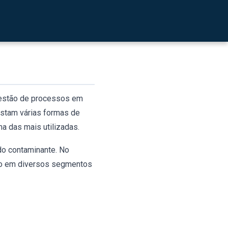
vidade particularmente
o de gases tóxicos e
 gestão de processos em
istam várias formas de
a das mais utilizadas.
 do contaminante. No
ado em diversos segmentos