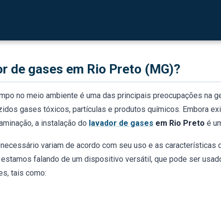
ções industriais, especialmente naquelas onde, devido a uma ati
mentar as medidas de segurança no trabalho e reduzir a emissã
or de gases em Rio Preto (MG)?
r limpo no meio ambiente é uma das principais preocupações na
zidos gases tóxicos, partículas e produtos químicos. Embora ex
taminação, a instalação do
lavador de gases
em Rio Preto
é um
o necessário variam de acordo com seu uso e as características
ue estamos falando de um dispositivo versátil, que pode ser us
es, tais como: