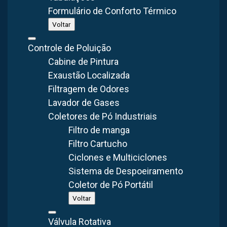
equipamento e por que é importante utilizá-lo?
Formulário de Conforto Térmico
Acompanhe.
Voltar
Controle de Poluição
Índice
Cabine de Pintura
Como funciona um exaustor para laboratório?
Exaustão Localizada
Cuidados na aquisição do exaustor para laboratório
Filtragem de Odores
Exaustores para laboratórios? Conte com a
Lavador de Gases
Brasfaiber
Coletores de Pó Industriais
Filtro de manga
Filtro Cartucho
Como funciona um exaustor para laboratório?
Ciclones e Multiciclones
Sistema de Despoeiramento
Coletor de Pó Portátil
Precisa de Exaustão Localizada pra sua
Voltar
aplicação? Conversamos pelo WhatsApp.
Válvula Rotativa