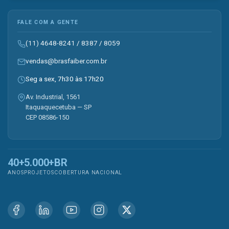
FALE COM A GENTE
(11) 4648-8241
/
8387
/
8059
vendas@brasfaiber.com.br
Seg a sex, 7h30 às 17h20
Av. Industrial, 1561
Itaquaquecetuba — SP
CEP 08586-150
40+
5.000+
BR
ANOS
PROJETOS
COBERTURA NACIONAL