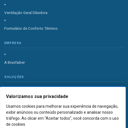
Ventilação Geral Diluidora
Formulário de Conforto Térmico
EMPRESA
A Brasfaiber
SOLUÇÕES
Valorizamos sua privacidade
Sistema de Ventilação Industrial
Usamos cookies para melhorar sua experiência de navegação,
Sistema de Exaustão Industrial
exibir anúncios ou conteúdo personalizado e analisar nosso
tráfego. Ao clicar em "Aceitar todos", você concorda com o uso
de cookies.
PORTFÓLIO