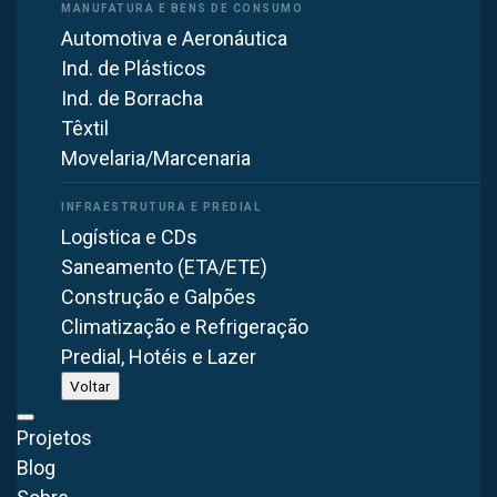
explosões.
Automotiva e Aeronáutica
Ind. de Plásticos
Para escolher e instalar com segurança o exaustor para
Ind. de Borracha
laboratórios, é importante ter a orientação de engenheiros
Têxtil
especializados. Por esse motivo, é necessário encontrar
Movelaria/Marcenaria
um fornecedor de confiança que possa orientar em todo o
processo.
Logística e CDs
Saneamento (ETA/ETE)
Exaustor para Gases Corrosivos
Construção e Galpões
Exaustores em PRFV para ambientes com
Climatização e Refrigeração
gases corrosivos. Alta resistência química
Predial, Hotéis e Lazer
e durabilidade.
Voltar
Saiba mais →
Projetos
Blog