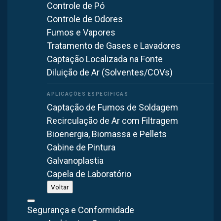
Controle de Pó
Controle de Odores
Primeiramente, vamos esclarecer o que é e como funciona
Fumos e Vapores
um exaustor centrífugo. Basicamente, podemos dizer que
Tratamento de Gases e Lavadores
trata-se de um tipo de ventilador que tem a função de
Captação Localizada na Fonte
deslocar o ar em sistemas de ventilação que precisam
Diluição de Ar (Solventes/COVs)
reter materiais particulados (poeira, odores, gases e outras
substâncias tóxicas) que permanecem no ambiente.
Captação de Fumos de Soldagem
Sendo assim, é a opção ideal para renovar o ar
Recirculação de Ar com Filtragem
contaminado, proporcionar conforto térmico e preservar a
Bioenergia, Biomassa e Pellets
saúde e o bem-estar dos trabalhadores. Neste sentido, o
Cabine de Pintura
exaustor para laboratório
deve ser instalado em todos
Galvanoplastia
os tipos de laboratórios que manuseiam produtos
Capela de Laboratório
químicos, vapores agressivos e tóxicos e líquidos
Voltar
perigosos, por exemplo.
Segurança e Conformidade