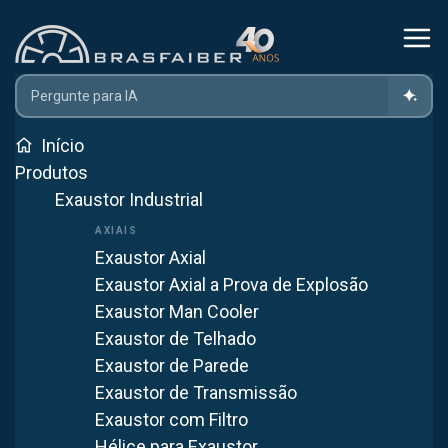
Home
Exaustor Centrífugo Em Fibra
Exaustor Para Laboratório: O Que É E Para Que Serve?
Início
Produtos
Exaustor Industrial
Exaustor para Laboratório: o
que é e para que serve?
Exaustor Axial
Exaustor Axial a Prova de Explosão
20 de março de 2022
EXAUSTOR CENTRÍFUGO EM FIBRA
Exaustor Man Cooler
3
min de leitura
Exaustor de Telhado
Exaustor de Parede
WhatsApp
Exaustor de Transmissão
Exaustor com Filtro
Ver mais artigos
Hélice para Exaustor