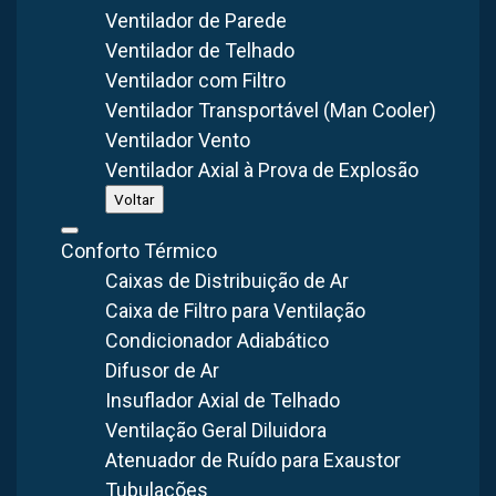
em Fibra
Ventilador de Parede
Ventilador de Telhado
Ventilador com Filtro
A liberação de gases e partículas prejudiciais à saúde e
Ventilador Transportável (Man Cooler)
com potencial risco de explosão faz parte da rotina de
Ventilador Vento
trabalho desenvolvida em laboratórios das indústrias
Ventilador Axial à Prova de Explosão
farmacêuticas, químicas, cosméticas, alimentícias, entre
Voltar
outras, e é praticamente inevitável.
Conforto Térmico
Por esse motivo, é imprescindível investir em
Caixas de Distribuição de Ar
equipamentos, como o
exaustor para laboratório
, que
Caixa de Filtro para Ventilação
criem um sistema de ventilação, circulação e renovação do
Condicionador Adiabático
ar com a capacidade de tornar o ambiente mais confortável
Difusor de Ar
e seguro para os trabalhadores.
Insuflador Axial de Telhado
Ventilação Geral Diluidora
No entanto, o que é, para que serve e como funciona um
Atenuador de Ruído para Exaustor
exaustor para laboratório? Quais as vantagens desse
Tubulações