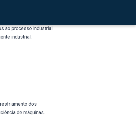
ue usar?
s ao processo industrial.
nte industrial,
o resfriamento dos
iciência de máquinas,