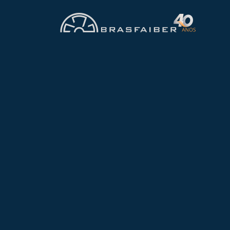
FABRICAÇÃO
Nacional
A presença de gases, vapo
Dessa forma, investir em 
Para montar um sistema de
Novo Hamburgo
, municíp
superaquecimento.
A Brasfaiber atua no seg
equipamentos a estabeleci
mercados e similares, no 
robusto de fabricação e d
desejado nestes estabele