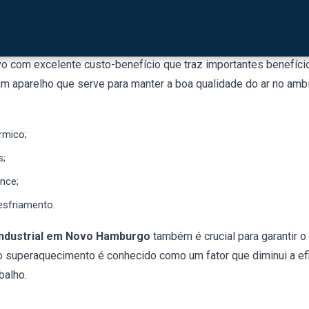
rial em Novo Hamburgo: o que é e por q
vo com excelente custo-benefício que traz importantes benefício
m aparelho que serve para manter a boa qualidade do ar no ambie
rmico;
s;
nce;
esfriamento.
industrial em Novo Hamburgo
também é crucial para garantir 
o superaquecimento é conhecido como um fator que diminui a ef
abalho.