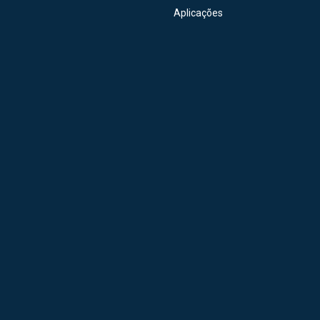
Aplicações
ção Nacional
40+ Anos
Sob Medida