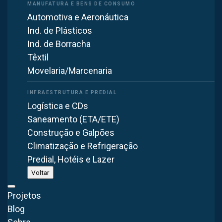
Automotiva e Aeronáutica
Ind. de Plásticos
Ind. de Borracha
PROJETO REAL ENTREGUE
Têxtil
Movelaria/Marcenaria
Já executamos um projeto em
Piracicaba/SP
Fabricamos em Itaquaquecetuba/SP e instalamos em todo o
Logística e CDs
Brasil. Esta é uma obra que a Brasfaiber projetou, fabricou e
Saneamento (ETA/ETE)
montou nesta região — com os equipamentos e as vazões do
Construção e Galpões
projeto executado.
Climatização e Refrigeração
Predial, Hotéis e Lazer
PIRACICABA/SP
Voltar
Projetos
Blog