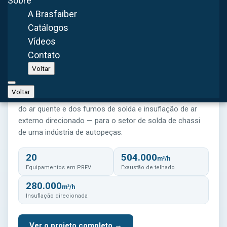
Sobre
A Brasfaiber
Catálogos
Vídeos
Contato
AUTOPEÇAS
Projeto de Ventilação Diluidora para
Voltar
Indústria de Autopeças
Voltar
Sistema de ventilação diluidora de telhado — exaustão
do ar quente e dos fumos de solda e insuflação de ar
externo direcionado — para o setor de solda de chassi
de uma indústria de autopeças.
20
504.000
m³/h
Equipamentos em PRFV
Exaustão de telhado
280.000
m³/h
Insuflação direcionada
Ver o projeto completo →