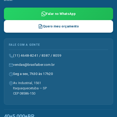
Falar no WhatsApp
Quero meu orçamento
FALE COM A GENTE
(11) 4648-8241
/
8387
/
8059
vendas@brasfaiber.com.br
Seg a sex, 7h30 às 17h20
Av. Industrial, 1561
Itaquaquecetuba — SP
CEP 08586-150
40+
5.000+
BR