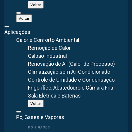
Principais vantagens da ventilação industrial:
Voltar
Movimentação de grandes volumes de ar
— circulação
Voltar
forçada em galpões e áreas produtivas
Aplicações
Redução da temperatura
— conforto térmico para os
Calor e Conforto Ambiental
colaboradores e proteção de equipamentos
Remoção de Calor
Renovação do ar
— insuflamento de ar externo filtrado
Galpão Industrial
para melhorar a qualidade do ambiente
Renovação de Ar (Calor de Processo)
Atendimento às NRs
— conformidade com NR-15 e NR-
Climatização sem Ar-Condicionado
17 de segurança e conforto
Controle de Umidade e Condensação
Ganho de produtividade
— ambientes ventilados reduzem
Frigorífico, Abatedouro e Câmara Fria
o cansaço e aumentam o rendimento
Sala Elétrica e Baterias
Voltar
Modelos de ventiladores industriais para
Pó, Gases e Vapores
Itupeva