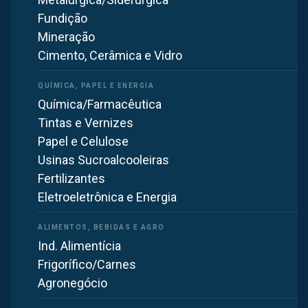
Tradição e confiança
— projetos executados em
Fundição
indústrias de todo o Brasil desde 1985
Mineração
Cimento, Cerâmica e Vidro
Solicite um
orçamento sem compromisso
para
ventilação industrial em Itupeva. Nossa equipe técnica
dimensionará a solução ideal para a sua operação.
Química/Farmacêutica
Tintas e Vernizes
Papel e Celulose
Usinas Sucroalcooleiras
Fertilizantes
Eletroeletrônica e Energia
Ind. Alimentícia
Frigorífico/Carnes
Agronegócio
Itupeva, SP, Brasil