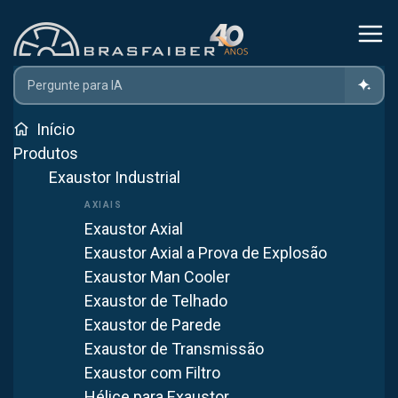
Home
Produtos
Ventilador Industrial
Ventilador Industrial Em Itupeva
Início
Produtos
Exaustor Industrial
Ventilador Industrial em
Itupeva
Exaustor Axial
Exaustor Axial a Prova de Explosão
Atendemos Itupeva com fabricação própria em
Exaustor Man Cooler
Itaquaquecetuba (SP). Mais de 40 anos fornecendo
Exaustor de Telhado
soluções em ventilação industrial para todo o Brasil.
Exaustor de Parede
Exaustor de Transmissão
WhatsApp
Exaustor com Filtro
Hélice para Exaustor