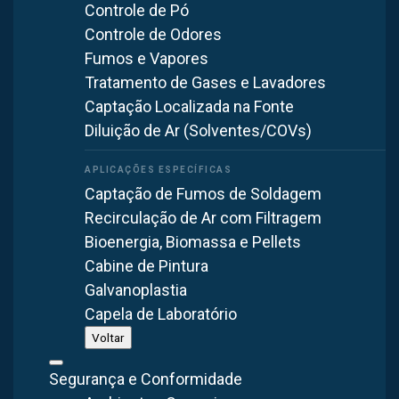
A Brasfaiber disponibiliza uma linha completa de
Controle de Pó
ventiladores para atender as indústrias em Itupeva:
Controle de Odores
Fumos e Vapores
Ventilador Axial de Parede
— ideal para renovação e
Tratamento de Gases e Lavadores
circulação de ar em galpões industriais
Captação Localizada na Fonte
Ventilador Axial de Telhado
— instalação na cobertura
Diluição de Ar (Solventes/COVs)
para insuflamento ou exaustão
Ventilador Axial Industrial
— versátil para diversas
Captação de Fumos de Soldagem
configurações
Recirculação de Ar com Filtragem
Ventilador Man Cooler
— resfriamento pontual em
Bioenergia, Biomassa e Pellets
postos de trabalho
Cabine de Pintura
Ventilador à Prova de Explosão
— para áreas
Galvanoplastia
classificadas
Capela de Laboratório
Ventilador com Filtro
— insuflamento com filtragem de
Voltar
partículas
Segurança e Conformidade
Ventilador New Vento
— modelo compacto para