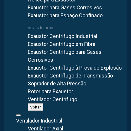
Quero Ventilador Industrial sob medida
Exaustor para Gases Corrosivos
Exaustor para Espaço Confinado
Exaustor Centrífugo Industrial
Exaustor Centrífugo em Fibra
Exaustor Centrífugo para Gases
Corrosivos
Exaustor Centrífugo à Prova de Explosão
Exaustor Centrífugo de Transmissão
Soprador de Alta Pressão
Rotor para Exaustor
Fabricação Nacional
40+ Anos
Sob Medida
Ventilador Centrífugo
Voltar
Ventilador Industrial
Ventilador Axial