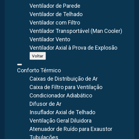
FABRICAÇÃO
GARANTIA
CONSULTA
Ventilador de Parede
Nacional
Suporte Técnico
Orçamento Gratuito
Ventilador de Telhado
Ventilador com Filtro
O
ventilador industrial em Itupeva
é essencial para
Ventilador Transportável (Man Cooler)
garantir a circulação, renovação e insuflamento de ar em
Ventilador Vento
ambientes industriais. Em Itupeva (SP), a atividade
Ventilador Axial à Prova de Explosão
industrial é impulsionada pelos setores logístico,
Voltar
farmacêutico, automotivo e tecnológico, que exigem
Conforto Térmico
soluções de ventilação eficientes e duráveis.
Caixas de Distribuição de Ar
Itupeva cresceu como polo logístico e empresarial, com
Caixa de Filtro para Ventilação
grandes centros de distribuição, indústrias farmacêuticas e
Condicionador Adiabático
Difusor de Ar
de autopeças. A ventilação industrial é necessária para
Insuflador Axial de Telhado
manter o conforto térmico e a qualidade do ar nos galpões
Ventilação Geral Diluidora
modernos da cidade.
Atenuador de Ruído para Exaustor
A
Brasfaiber
, fabricante de ventilação industrial desde
Tubulações