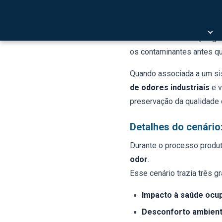
Conformidade com lic
A
exaustão localizada
é u
Diferente da ventilação ge
os contaminantes antes q
Quando associada a um s
de odores industriais
e v
preservação da qualidade d
Detalhes do cenário
Durante o processo produt
odor
.
Esse cenário trazia três g
Impacto à saúde ocu
Desconforto ambient