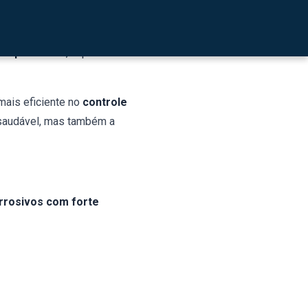
 processos industriais.
 e partículas
, captando
 mais eficiente no
controle
 saudável, mas também a
rrosivos com forte