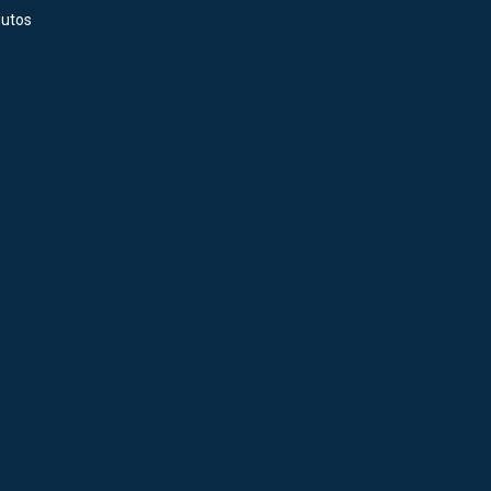
utos
tivado Para Indústria De Fertilizantes
tragem com
 para
tilizantes
tes