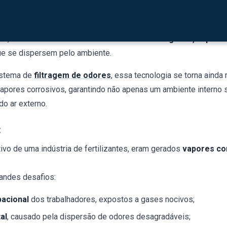
enciamento ambiental
CONAMA/IBAMA
ma das técnicas mais eficazes para o controle de poluentes em
ral, ela atua diretamente na
fonte emissora de gases, vapores
ue se dispersem pelo ambiente.
istema de
filtragem de odores
, essa tecnologia se torna ainda
apores corrosivos, garantindo não apenas um ambiente interno
o ar externo.
:
ivo de uma indústria de fertilizantes, eram gerados
vapores co
randes desafios:
pacional
dos trabalhadores, expostos a gases nocivos;
al
, causado pela dispersão de odores desagradáveis;