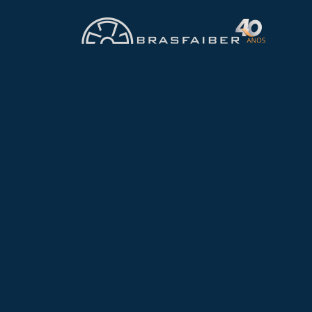
Sistema de exaustão localizada com filtro de c
fertilizantes, controlando odores e vapores co
WhatsApp
Ver todos os projetos
A produção de fertilizante
filtragem especializada.
Problema apresenta
Vapores amoniacais e 
Odor intenso
— reclama
Corrosão acelerada
da 