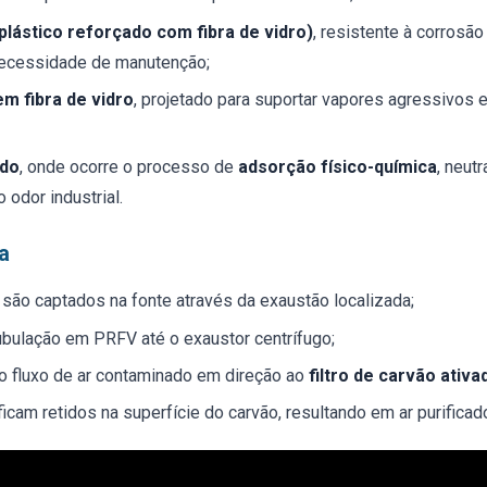
lástico reforçado com fibra de vidro)
, resistente à corrosão
necessidade de manutenção;
m fibra de vidro
, projetado para suportar vapores agressivos 
ado
, onde ocorre o processo de
adsorção físico-química
, neut
 odor industrial.
a
são captados na fonte através da exaustão localizada;
bulação em PRFV até o exaustor centrífugo;
o fluxo de ar contaminado em direção ao
filtro de carvão ativa
 ficam retidos na superfície do carvão, resultando em ar purificad