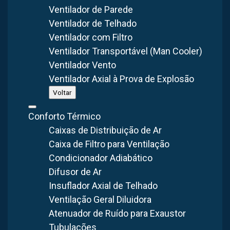
Fabricação Nacional
40+ Anos
Sob Medida
Ventilador de Parede
Ventilador de Telhado
Ventilador com Filtro
Ventilador Transportável (Man Cooler)
Ventilador Vento
FABRICAÇÃO
GARANTIA
CONSULTA
Nacional
Suporte Técnico
Orçamento Gratuito
Ventilador Axial à Prova de Explosão
Voltar
O
filtro de manga em Curitiba
é um equipamento cuja
Conforto Térmico
função é separar o material particulado emitido em fluxos
Caixas de Distribuição de Ar
industriais. A sua aplicação, associada a um exaustor e
Caixa de Filtro para Ventilação
dutos, é extremamente importante no controle da emissão
Condicionador Adiabático
de poluentes no meio ambiente.
Difusor de Ar
Insuflador Axial de Telhado
Não à toa, esse é um dispositivo com ampla utilização na
Ventilação Geral Diluidora
indústria de mineração e metal, cimento e indústria
Atenuador de Ruído para Exaustor
farmacêutica, indústria de madeira e papel, energia térmica
Tubulações