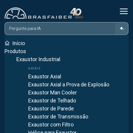
Home
Produtos
Controle De Poluição
Filtro De Manga
Filtro De Manga Em Curitiba
Início
Produtos
Exaustor Industrial
Filtro de Manga em
Curitiba
Exaustor Axial
Exaustor Axial a Prova de Explosão
Atendemos Curitiba com fabricação própria em
Exaustor Man Cooler
Itaquaquecetuba (SP). Mais de 40 anos fornecendo
Exaustor de Telhado
soluções em ventilação industrial para todo o Brasil.
Exaustor de Parede
Exaustor de Transmissão
WhatsApp
Exaustor com Filtro
Hélice para Exaustor