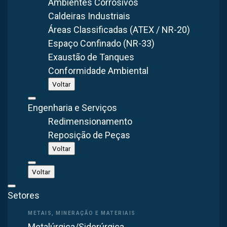
Ambientes Corrosivos
Caldeiras Industriais
Áreas Classificadas (ATEX / NR-20)
Espaço Confinado (NR-33)
Exaustão de Tanques
GRÁFICA
Conformidade Ambiental
Projeto de Tratamento de Ozônio em
Voltar
Gráfica
Engenharia e Serviços
Sistema de exaustão centralizada para remoção de
Redimensionamento
gases de ozônio e calor em uma indústria gráfica, com
Reposição de Peças
foco no processo de cura UV e secagem de etiquetas e
rótulos.
Voltar
Voltar
Ver o projeto completo →
Setores
Metalúrgica/Siderúrgica