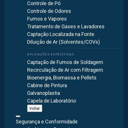
Controle de Pó
Curitiba, Brasil
Controle de Odores
Fumos e Vapores
Tratamento de Gases e Lavadores
Captação Localizada na Fonte
PROJETO REAL ENTREGUE
Diluição de Ar (Solventes/COVs)
Já executamos um projeto em
Londrina/PR
Captação de Fumos de Soldagem
Fabricamos em Itaquaquecetuba/SP e instalamos em todo o
Recirculação de Ar com Filtragem
Brasil. Esta é uma obra que a Brasfaiber projetou, fabricou e
Bioenergia, Biomassa e Pellets
montou nesta região — com os equipamentos e as vazões do
Cabine de Pintura
projeto executado.
Galvanoplastia
Capela de Laboratório
LONDRINA/PR
Voltar
Segurança e Conformidade