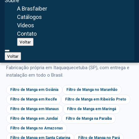
Sobre
A Brasfaiber
Preencher dados do projeto
Catálogos
Vídeos
Contato
Voltar
Voltar
Atendemos também em outras cidades
Fabricação própria em Itaquaquecetuba (SP), com entrega e
instalação em todo o Brasil.
Filtro de Manga em Goiânia
Filtro de Manga no Maranhão
Filtro de Manga em Recife
Filtro de Manga em Ribeirão Preto
Filtro de Manga em Manaus
Filtro de Manga em Maringá
Filtro de Manga em Jundiaí
Filtro de Manga na Paraíba
Filtro de Manga no Amazonas
Filtro de Manga em Santa Catarina
Filtro de Manga no Pará