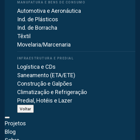
distintas granulometrias. Dessa forma, eles podem ser
aplicados para reter farináceos, fibras, granalhas, cavacos,
Automotiva e Aeronáutica
pó de cimento, bagaço de cana, entre outros. Podendo,
Ind. de Plásticos
assim, ser aplicado em siderúrgicas, petroquímicas e
Ind. de Borracha
muitas outras indústrias.
Têxtil
Movelaria/Marcenaria
Logística e CDs
SELETOR BRASFAIBER
Saneamento (ETA/ETE)
Construção e Galpões
Passe os dados —
nossa
Climatização e Refrigeração
engenharia dimensiona
Predial, Hotéis e Lazer
Voltar
Informe os dados do processo — poeira, vazão,
temperatura, gases. Nossa engenharia dimensiona o
Projetos
filtro de manga para a sua operação e retorna com o
Blog
orçamento.