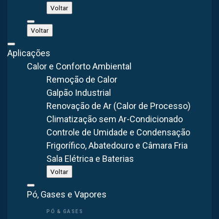
ou retirar o ar contaminado de forma segura e com a
Voltar
máxima eficiência.
Voltar
Graças à sua excelente e otimizada capacidade de
Aplicações
filtragem, o filtro de manga em Curitiba possui uma ótima
Calor e Conforto Ambiental
relação de custo-benefício. Isso porque é um dispositivo
Remoção de Calor
versátil, eficiente e com baixos custos de investimento.
Galpão Industrial
Renovação de Ar (Calor de Processo)
Climatização sem Ar-Condicionado
Controle de Umidade e Condensação
Frigorífico, Abatedouro e Câmara Fria
Sala Elétrica e Baterias
Voltar
Pó, Gases e Vapores