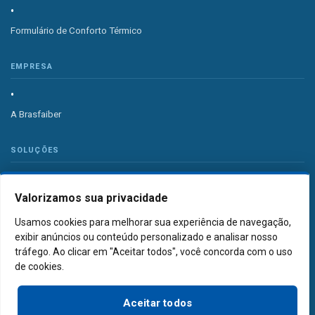
Formulário de Conforto Térmico
EMPRESA
A Brasfaiber
SOLUÇÕES
Valorizamos sua privacidade
Sistema de Ventilação Industrial
Usamos cookies para melhorar sua experiência de navegação,
Sistema de Exaustão Industrial
exibir anúncios ou conteúdo personalizado e analisar nosso
tráfego. Ao clicar em "Aceitar todos", você concorda com o uso
de cookies.
PORTFÓLIO
Aceitar todos