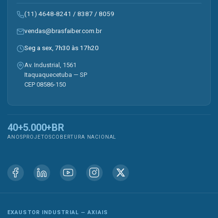
(11) 4648-8241
/
8387
/
8059
vendas@brasfaiber.com.br
Seg a sex, 7h30 às 17h20
Av. Industrial, 1561
Itaquaquecetuba — SP
CEP 08586-150
40+
5.000+
BR
ANOS
PROJETOS
COBERTURA NACIONAL
EXAUSTOR INDUSTRIAL — AXIAIS