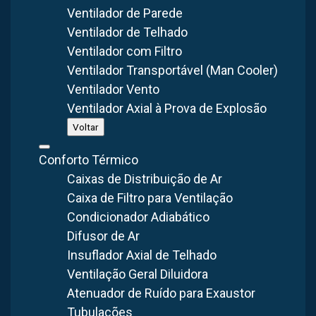
Fabricação Nacional
40+ Anos
Sob Medida
Ventilador de Parede
Ventilador de Telhado
Ventilador com Filtro
Ventilador Transportável (Man Cooler)
Ventilador Vento
FABRICAÇÃO
GARANTIA
CONSULTA
Nacional
Suporte Técnico
Orçamento Gratuito
Ventilador Axial à Prova de Explosão
Voltar
A região do ABC Paulista é reconhecida pelo seu potente
Conforto Térmico
complexo industrial com fábricas e indústrias de diversos
Caixas de Distribuição de Ar
segmentos. Manter um controle eficiente para emissão de
Caixa de Filtro para Ventilação
poluentes, além de auxiliar na renovação de ar para os
Condicionador Adiabático
ambientes industriais, que são desafios constantes para
Difusor de Ar
todas as companhias. Por isso, o
filtro de manga em São
Insuflador Axial de Telhado
Bernardo do Campo
é considerado um dispositivo
Ventilação Geral Diluidora
bastante vantajoso, possibilitando inúmeros benefícios
Atenuador de Ruído para Exaustor
para as operações das empresas localizadas no município
Tubulações