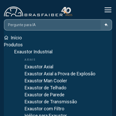
Home
Produtos
Controle De Poluição
Filtro De Manga
Filtro De Manga Em São Bernardo Do Campo
Início
Produtos
Exaustor Industrial
Filtro de Manga em
São Bernardo do Campo
Exaustor Axial
Exaustor Axial a Prova de Explosão
Atendemos São Bernardo do Campo com fabricação própria
Exaustor Man Cooler
em Itaquaquecetuba (SP). Mais de 40 anos fornecendo
Exaustor de Telhado
soluções em ventilação industrial para todo o Brasil.
Exaustor de Parede
Exaustor de Transmissão
WhatsApp
Exaustor com Filtro
Hélice para Exaustor