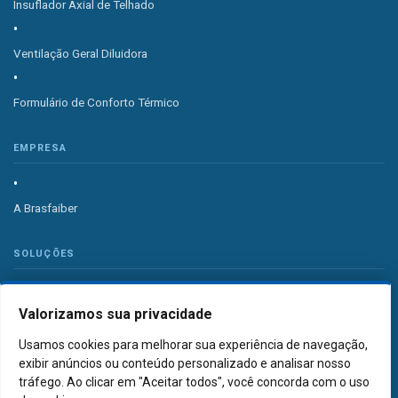
Insuflador Axial de Telhado
Ventilação Geral Diluidora
Formulário de Conforto Térmico
EMPRESA
A Brasfaiber
SOLUÇÕES
Valorizamos sua privacidade
Sistema de Ventilação Industrial
Usamos cookies para melhorar sua experiência de navegação,
Sistema de Exaustão Industrial
exibir anúncios ou conteúdo personalizado e analisar nosso
tráfego. Ao clicar em "Aceitar todos", você concorda com o uso