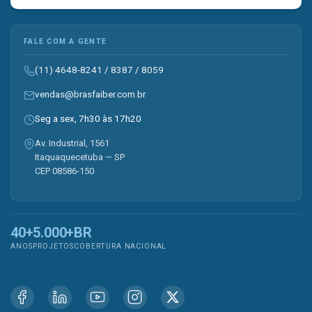
FALE COM A GENTE
(11) 4648-8241
/
8387
/
8059
vendas@brasfaiber.com.br
Seg a sex, 7h30 às 17h20
Av. Industrial, 1561
Itaquaquecetuba — SP
CEP 08586-150
40+
5.000+
BR
ANOS
PROJETOS
COBERTURA NACIONAL