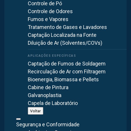
Controle de Pó
Aplicações do filtro de manga em São
Bernardo do Campo
Controle de Odores
Fumos e Vapores
O filtro de manga é amplamente utilizado na cidade de São
Tratamento de Gases e Lavadores
Bernardo do Campo em diversos segmentos industriais
Captação Localizada na Fonte
que demandam controle de qualidade do ar e conforto
Diluição de Ar (Solventes/COVs)
térmico. As principais aplicações incluem:
Captação de Fumos de Soldagem
Indústria cimenteira e de mineração
Recirculação de Ar com Filtragem
Metalúrgicas e fundições
Bioenergia, Biomassa e Pellets
Indústria de alimentos e grãos
Cabine de Pintura
Indústria madeireira e moveleira
Galvanoplastia
Capela de Laboratório
Indústria química e de fertilizantes
Voltar
Indústria farmacêutica
Segurança e Conformidade
Cada aplicação exige um dimensionamento específico,