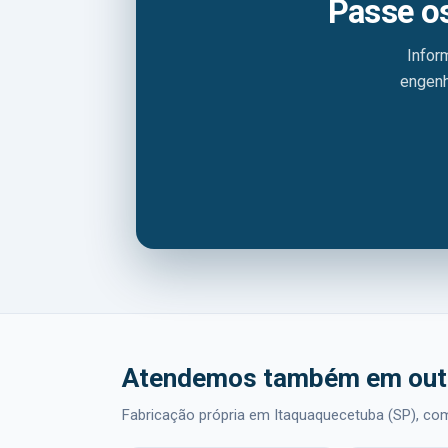
Passe o
Infor
engenh
Atendemos também em out
Fabricação própria em Itaquaquecetuba (SP), com