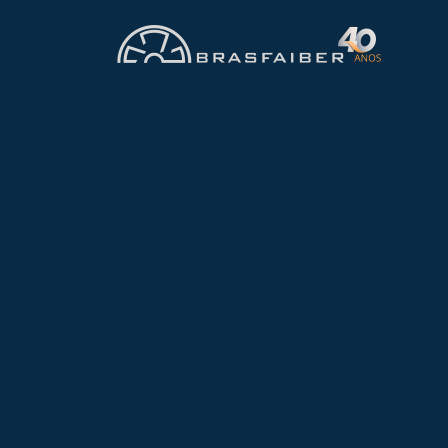
FABRICAÇÃO
Nacional
Empresas em
Goiânia – 
filtro de manga industria
CONAMA e as exigências d
A
Brasfaiber
fabrica filtr
mineração e construção ci
poluição do ar.
Por que investi
O filtro de manga oferece 