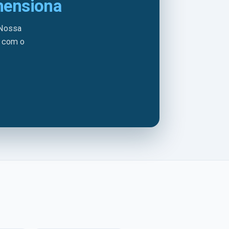
mensiona
 Nossa
a com o