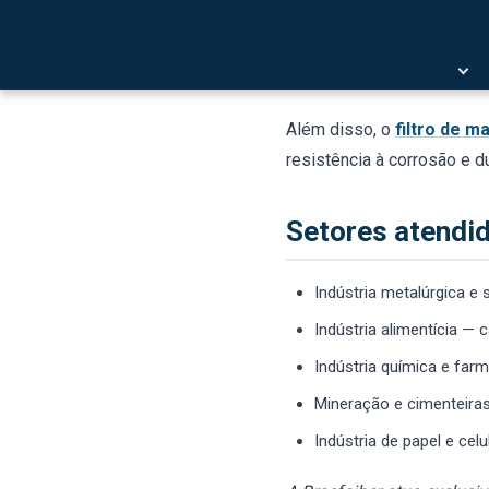
precisam remover partícula
construção civil são resp
continuidade das operaçõ
Além disso, o
filtro de m
resistência à corrosão e 
Setores atendi
Indústria metalúrgica e 
Indústria alimentícia —
Indústria química e far
Mineração e cimenteir
Indústria de papel e ce