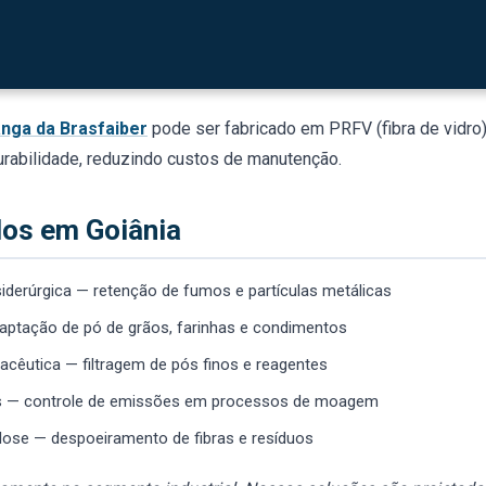
s finas do ar. Em Goiânia, onde os setores de agroindústria, alim
onsáveis por grande parte da atividade econômica, esse equipam
es sem riscos de multas ou embargos.
anga da Brasfaiber
pode ser fabricado em PRFV (fibra de vidro),
durabilidade, reduzindo custos de manutenção.
dos em Goiânia
siderúrgica — retenção de fumos e partículas metálicas
 captação de pó de grãos, farinhas e condimentos
macêutica — filtragem de pós finos e reagentes
as — controle de emissões em processos de moagem
lulose — despoeiramento de fibras e resíduos