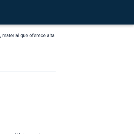
entícia, mineração e
ento garante a
 material que oferece alta