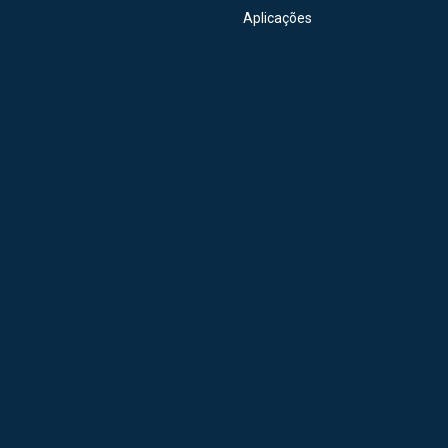
Aplicações
ção Nacional
40+ Anos
Sob Medida