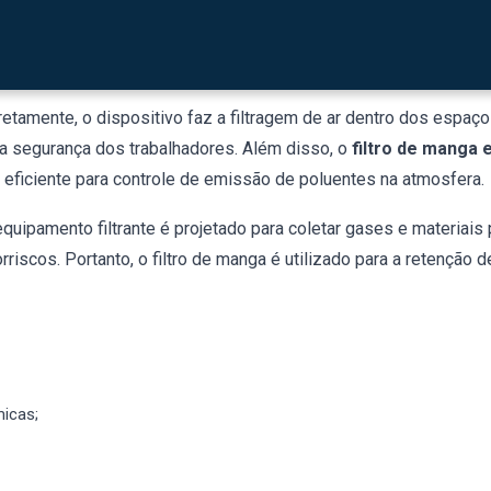
m reúne benefícios associados ao seu dimensionamento correto
Rio Preto
precisa ser instalado de maneira adequada, seguindo
ência de até 99%.
amente, o dispositivo faz a filtragem de ar dentro dos espaços
na segurança dos trabalhadores. Além disso, o
filtro de manga 
eficiente para controle de emissão de poluentes na atmosfera.
quipamento filtrante é projetado para coletar gases e materiais 
riscos. Portanto, o filtro de manga é utilizado para a retenção d
icas;