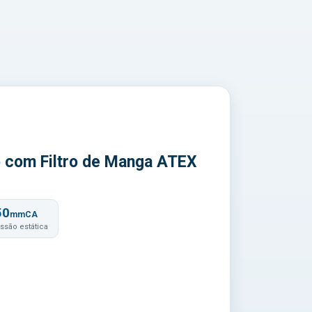
o com Filtro de Manga ATEX
50
mmCA
ssão estática