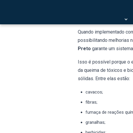
O equipamento de filtrage
manga
em São José do 
técnico para alcançar efici
Quando implementado corret
possibilitando melhorias 
Preto
garante um sistema 
Isso é possível porque o e
da queima de tóxicos e bior
sólidas. Entre elas estão:
cavacos;
fibras;
fumaça de reações quím
granalhas;
herbicidas;