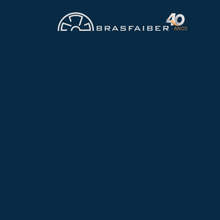
FABRICAÇÃO
Nacional
O
filtro de manga em Sã
de um sistema de controle
interior de São Paulo. O 
atividades industriais, co
Vantagens do Fi