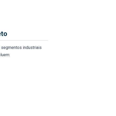
eto
s segmentos industriais
cluem: