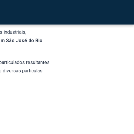
. Para isso, o
filtro de
 parâmetros de projeto
 industriais,
em São José do Rio
particulados resultantes
e diversas partículas