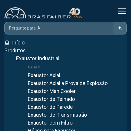
Home
Produtos
Controle De Poluição
Filtro De Manga
Filtro De Manga Em Uberlândia
Início
Produtos
Exaustor Industrial
Filtro de Manga em
Uberlândia
Exaustor Axial
Exaustor Axial a Prova de Explosão
Atendemos Uberlândia com fabricação própria em
Exaustor Man Cooler
Itaquaquecetuba (SP). Mais de 40 anos fornecendo
Exaustor de Telhado
soluções em ventilação industrial para todo o Brasil.
Exaustor de Parede
Exaustor de Transmissão
WhatsApp
Exaustor com Filtro
Hélice para Exaustor