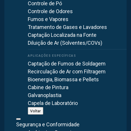
Indústria de alimentos e grãos
Controle de Pó
Controle de Odores
Indústria madeireira e moveleira
Fumos e Vapores
Indústria química e de fertilizantes
Tratamento de Gases e Lavadores
Indústria farmacêutica
Captação Localizada na Fonte
Diluição de Ar (Solventes/COVs)
Cada aplicação exige um dimensionamento específico,
considerando a vazão de ar necessária, a temperatura do
processo e o tipo de contaminante presente. A Brasfaiber
Captação de Fumos de Soldagem
desenvolve projetos sob medida para atender essas
Recirculação de Ar com Filtragem
necessidades em Uberlândia.
Bioenergia, Biomassa e Pellets
Cabine de Pintura
Galvanoplastia
Vantagens do filtro de manga da Brasfaiber
Capela de Laboratório
Voltar
Investir em um filtro de manga de qualidade traz resultados
significativos para a operação industrial. Os principais
Segurança e Conformidade
benefícios são: