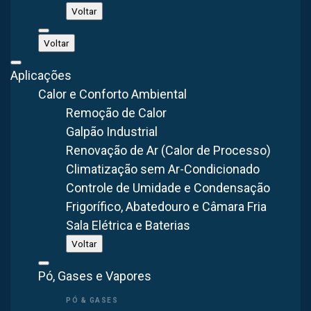
Voltar
Isso ocorre sobretudo porque esse equipamento oferece
Voltar
um dos métodos mais confiáveis para a remoção de
contaminantes sólidos do ar. Inclusive, a sua eficiência é
Aplicações
superior a 99%, mesmo se houver variações na velocidade
Calor e Conforto Ambiental
da filtragem, carga de pó e granulometria.
Remoção de Calor
Galpão Industrial
Aplicações do filtro de manga em Uberlândia
Renovação de Ar (Calor de Processo)
Climatização sem Ar-Condicionado
O filtro de manga é amplamente utilizado na cidade de
Controle de Umidade e Condensação
Uberlândia em diversos segmentos industriais que
Frigorífico, Abatedouro e Câmara Fria
demandam controle de qualidade do ar e conforto térmico.
Sala Elétrica e Baterias
As principais aplicações incluem:
Voltar
Indústria cimenteira e de mineração
Pó, Gases e Vapores
Metalúrgicas e fundições