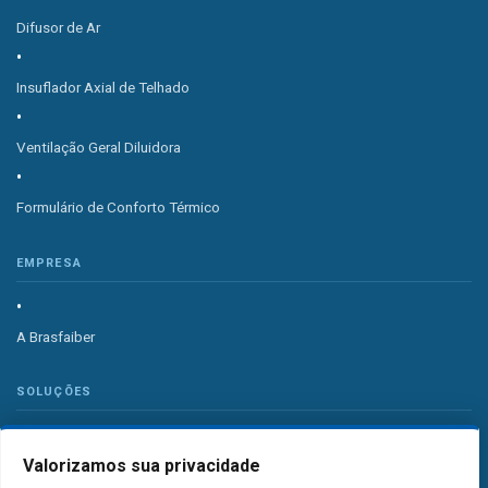
Difusor de Ar
Insuflador Axial de Telhado
Ventilação Geral Diluidora
Formulário de Conforto Térmico
EMPRESA
A Brasfaiber
SOLUÇÕES
Valorizamos sua privacidade
Sistema de Ventilação Industrial