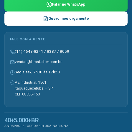
Falar no WhatsApp
Quero meu orçamento
FALE COM A GENTE
(11) 4648-8241
/
8387
/
8059
vendas@brasfaiber.com.br
Seg a sex, 7h30 às 17h20
Av. Industrial, 1561
Itaquaquecetuba — SP
CEP 08586-150
40+
5.000+
BR
ANOS
PROJETOS
COBERTURA NACIONAL