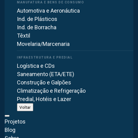
Automotiva e Aeronáutica
Atendimento direto com nossa equipe técnica.
Ind. de Plásticos
Resposta em poucos minutos.
Ind. de Borracha
Têxtil
Falar no WhatsApp
Movelaria/Marcenaria
Ver linha completa
Logística e CDs
Saneamento (ETA/ETE)
Construção e Galpões
Climatização e Refrigeração
Predial, Hotéis e Lazer
Voltar
Projetos
Blog