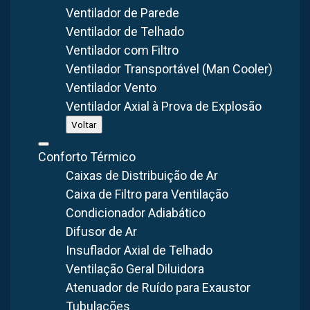
Ventilador de Parede
Problema apresentado:
Ventilador de Telhado
Ventilador com Filtro
Exposição a agentes insalubres
— riscos à saúde
Ventilador Transportável (Man Cooler)
ocupacional
Ventilador Vento
Não conformidade NR-15
— passivo trabalhista
Ventilador Axial à Prova de Explosão
Perda de produtividade
em ambientes com calor
Voltar
excessivo
Conforto Térmico
Corrosão
de estruturas em ambientes agressivos
Caixas de Distribuição de Ar
Solução:
Caixa de Filtro para Ventilação
Condicionador Adiabático
A Brasfaiber projetou e instalou uma
rede de captação
Difusor de Ar
com dois
filtros de manga
:
Insuflador Axial de Telhado
Captores posicionados
nos pontos de geração de
Ventilação Geral Diluidora
particulado
Atenuador de Ruído para Exaustor
Filtro de manga de maior porte
— para o volume principal
Tubulações