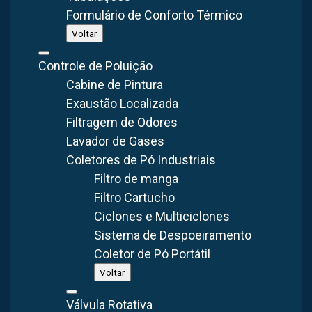
de particulados
Formulário de Conforto Térmico
Filtro de manga de menor porte
— para pontos
Voltar
secundários de emissão
Controle de Poluição
Redução da velocidade de entrada do ar
contaminado
Cabine de Pintura
antes dos elementos filtrantes — maior eficiência de
Exaustão Localizada
retenção
Filtragem de Odores
Lavador de Gases
O Resultado
Coletores de Pó Industriais
Filtro de manga
O particulado ficou
retido no tecido das mangas
com
Filtro Cartucho
eficiência superior a 99%, eliminando a contaminação do
Ciclones e Multiciclones
ambiente de trabalho. O sistema com dois filtros permitiu
Sistema de Despoeiramento
dimensionamento otimizado para cada ponto de captação,
Coletor de Pó Portátil
reduzindo o consumo energético total.
Voltar
Válvula Rotativa