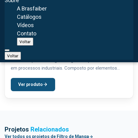
Sobre
A Brasfaiber
Catálogos
Vídeos
Contato
Voltar
Filtro de manga
O filtro de manga industrial é um dos equipamentos mais
Voltar
eficientes para a filtragem de gases e partículas sólidas
em processos industriais. Composto por elementos
filtrantes cilíndricos (mangas),...
Ver produto
Projetos
Relacionados
Ver todos os projetos de Filtro de Manga