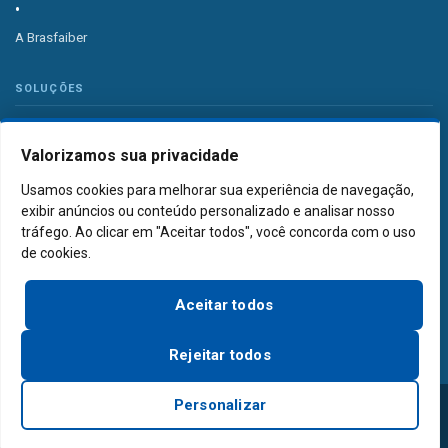
A Brasfaiber
SOLUÇÕES
Valorizamos sua privacidade
Sistema de Ventilação Industrial
Usamos cookies para melhorar sua experiência de navegação,
Sistema de Exaustão Industrial
exibir anúncios ou conteúdo personalizado e analisar nosso
tráfego. Ao clicar em "Aceitar todos", você concorda com o uso
de cookies.
PORTFÓLIO
Aceitar todos
Projetos
Rejeitar todos
Brasfaiber © 2026 - Todos os direitos reservados - Brasfaiber
Personalizar
Tecnologia em Ventilação Industrial Ltda - CNPJ 55.006.027/0001-83
Política de Privacidade
·
Termos de Uso
·
Política de Cookies