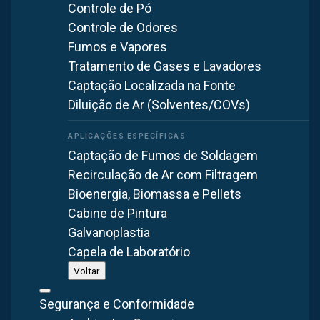
Controle de Pó
Controle de Odores
Fumos e Vapores
O particulado na superfície das mangas filtrantes será
Tratamento de Gases e Lavadores
periodicamente removido por um jato de ar em alta
Captação Localizada na Fonte
Diluição de Ar (Solventes/COVs)
pressão, como somente uma fração da área total filtrante é
limpa de cada vez, o fluxo de ar através do coletor
permanece constante; O ar isento das partículas é
Captação de Fumos de Soldagem
direcionado para a atmosfera.
Recirculação de Ar com Filtragem
Bioenergia, Biomassa e Pellets
Os particulados vão para um depósito onde se utiliza uma
Cabine de Pintura
válvula rotativa que são amplamente empregadas no
Galvanoplastia
descarregamento e dosagem de materiais
Capela de Laboratório
particulados.Este equipamento permite manter um
Voltar
diferencial de pressão entre sua entrada e saída,
contribuindo para a estabilidade da pressão e controle da
Segurança e Conformidade
entrada de contaminantes.