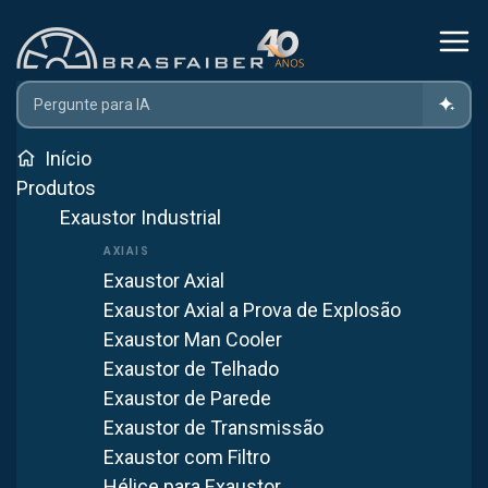
Home
Projetos
Projeto De Filtragem De Particulados Para
Indústria De Borracha
Início
Produtos
Projeto de Filtragem de
Exaustor Industrial
Particulados para Indústria de
Borracha
Exaustor Axial
Exaustor Axial a Prova de Explosão
Indústria de Borracha
Exaustor Man Cooler
Exaustor de Telhado
Obra executada em
Santa Bárbara d'Oeste/SP
· borracha
Exaustor de Parede
Rede de captação com dois filtros de manga para uma
Exaustor de Transmissão
indústria de borracha, retendo particulados gerados no
Exaustor com Filtro
processo produtivo.
Hélice para Exaustor