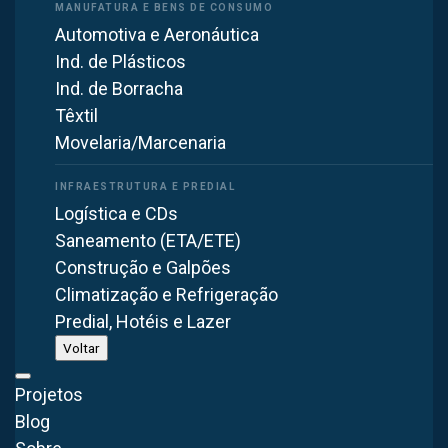
Automotiva e Aeronáutica
Ind. de Plásticos
Precisa de uma solução em
ventilação industrial
?
Ind. de Borracha
Mais de 40 anos projetando e fabricando equipamentos de
Têxtil
ventilação, exaustão e controle de poluição para diversos
Movelaria/Marcenaria
segmentos.
Fale com um especialista
Logística e CDs
Saneamento (ETA/ETE)
Construção e Galpões
Climatização e Refrigeração
Produto Utilizado
neste Projeto
Predial, Hotéis e Lazer
Voltar
Projetos
Blog