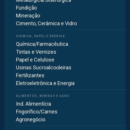
Fundição
SELETOR BRASFAIBER · FERRAMENTA
Mineração
GRATUITA
Cimento, Cerâmica e Vidro
Equipamento deste projeto:
Filtro de Manga
Química/Farmacêutica
Tintas e Vernizes
Passe os dados —
nossa
Papel e Celulose
engenharia dimensiona
Usinas Sucroalcooleiras
Este projeto usa filtro de manga. Cada operação tem
Fertilizantes
poeira, vazão, temperatura e gases diferentes —
Eletroeletrônica e Energia
informe os dados do seu processo e a nossa
engenharia dimensiona o sistema para a sua planta.
Ind. Alimentícia
Frigorífico/Carnes
Dimensionar o meu sistema
Agronegócio