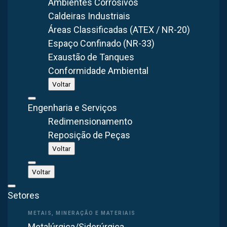
Ambientes Corrosivos
Caldeiras Industriais
O
filtro de manga
possui alta eficiência para material
Áreas Classificadas (ATEX / NR-20)
particulado, uma das principais características é justamente
Espaço Confinado (NR-33)
baixíssimos valores de emissão na saída do equipamento.
Exaustão de Tanques
Conformidade Ambiental
Voltar
Engenharia e Serviços
Redimensionamento
Reposição de Peças
Voltar
Voltar
Compartilhar:
Setores
Metalúrgica/Siderúrgica